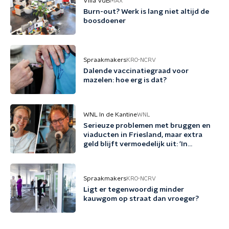
Villa VdB
MAX
Burn-out? Werk is lang niet altijd de
boosdoener
Spraakmakers
KRO-NCRV
Dalende vaccinatiegraad voor
mazelen: hoe erg is dat?
WNL In de Kantine
WNL
Serieuze problemen met bruggen en
viaducten in Friesland, maar extra
geld blijft vermoedelijk uit: 'In
Friesland kunnen we niet nog een
jaartje wachten'
Spraakmakers
KRO-NCRV
Ligt er tegenwoordig minder
kauwgom op straat dan vroeger?