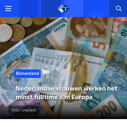
Binnenland
Nederlandse vrouwen werken het
minst fulltime van Europa
foto:
Unplash