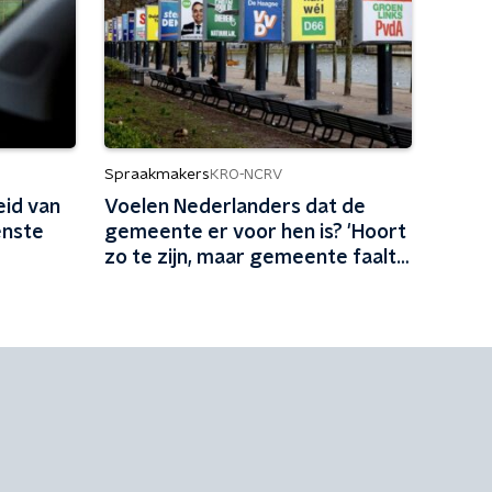
Spraakmakers
KRO-NCRV
id van
Voelen Nederlanders dat de
enste
gemeente er voor hen is? 'Hoort
zo te zijn, maar gemeente faalt
van alle kanten'