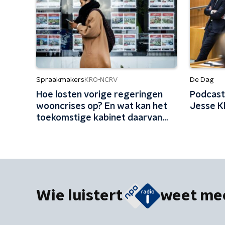
Spraakmakers
De Dag
KRO-NCRV
Hoe losten vorige regeringen
Podcast
wooncrises op? En wat kan het
Jesse K
toekomstige kabinet daarvan
leren?
Wie luistert
weet me