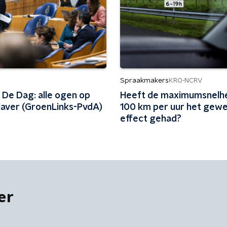
Spraakmakers
KRO-NCRV
 De Dag: alle ogen op
Heeft de maximumsnelhe
laver (GroenLinks-PvdA)
100 km per uur het gew
effect gehad?
er