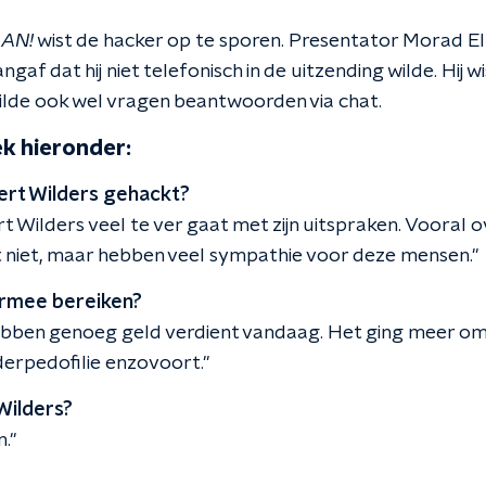
AN!
wist de hacker op te sporen. Presentator Morad El 
angaf dat hij niet telefonisch in de uitzending wilde. Hij w
 wilde ook wel vragen beantwoorden via chat.
k hieronder:
ert Wilders gehackt?
rt Wilders veel te ver gaat met zijn uitspraken. Voora
at niet, maar hebben veel sympathie voor deze mensen."
iermee bereiken?
ebben genoeg geld verdient vandaag. Het ging meer om 
erpedofilie enzovoort."
j Wilders?
n."