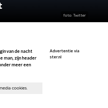
t
foto:
Twitter
Advertentie via
gin van de nacht
ster.nl
e man, zijn header
 onder meer een
media cookies.