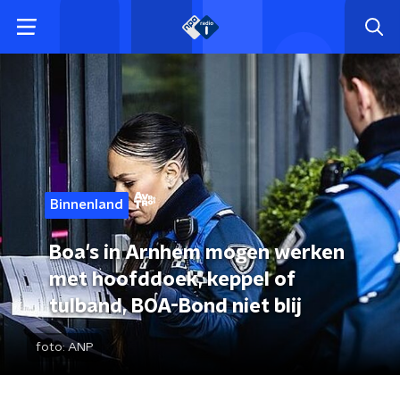
Binnenland
Boa's in Arnhem mogen werken
met hoofddoek, keppel of
tulband, BOA-Bond niet blij
foto:
ANP