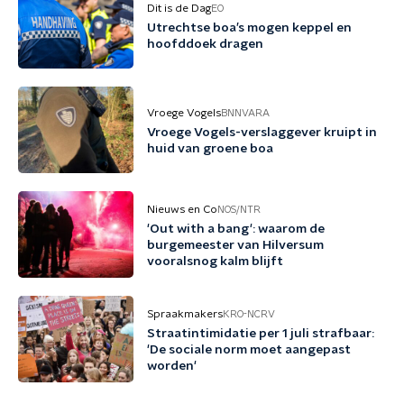
Dit is de Dag
EO
Utrechtse boa’s mogen keppel en
hoofddoek dragen
Vroege Vogels
BNNVARA
Vroege Vogels-verslaggever kruipt in
huid van groene boa
Nieuws en Co
NOS/NTR
'Out with a bang': waarom de
burgemeester van Hilversum
vooralsnog kalm blijft
Spraakmakers
KRO-NCRV
Straatintimidatie per 1 juli strafbaar:
'De sociale norm moet aangepast
worden'