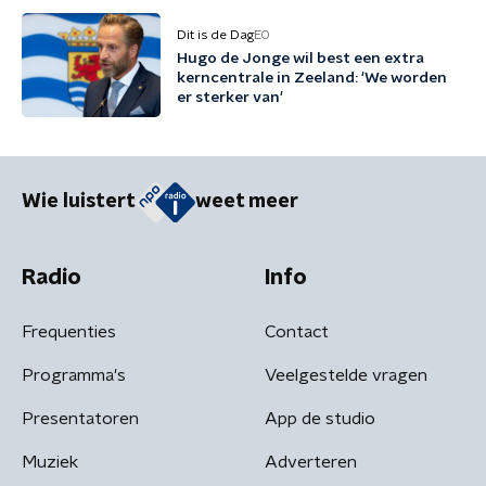
Dit is de Dag
EO
Hugo de Jonge wil best een extra
kerncentrale in Zeeland: 'We worden
er sterker van'
Wie luistert
weet meer
Radio
Info
Frequenties
Contact
Programma's
Veelgestelde vragen
Presentatoren
App de studio
Muziek
Adverteren