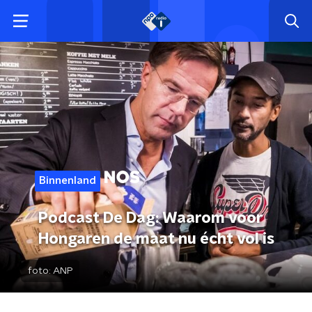
Binnenland
Podcast De Dag: Waarom voor
Hongaren de maat nu écht vol is
foto:
ANP