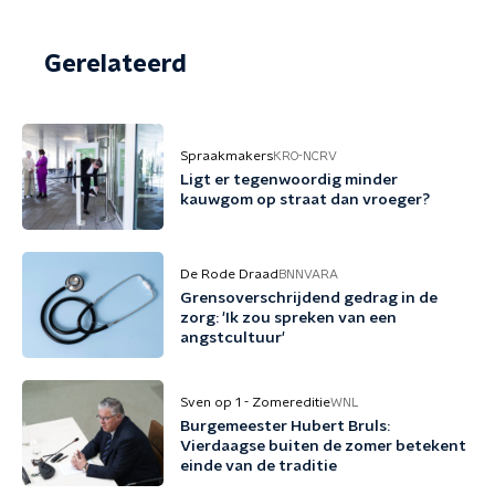
Gerelateerd
Spraakmakers
KRO-NCRV
Ligt er tegenwoordig minder
kauwgom op straat dan vroeger?
De Rode Draad
BNNVARA
Grensoverschrijdend gedrag in de
zorg: 'Ik zou spreken van een
angstcultuur'
Sven op 1 - Zomereditie
WNL
Burgemeester Hubert Bruls:
Vierdaagse buiten de zomer betekent
einde van de traditie