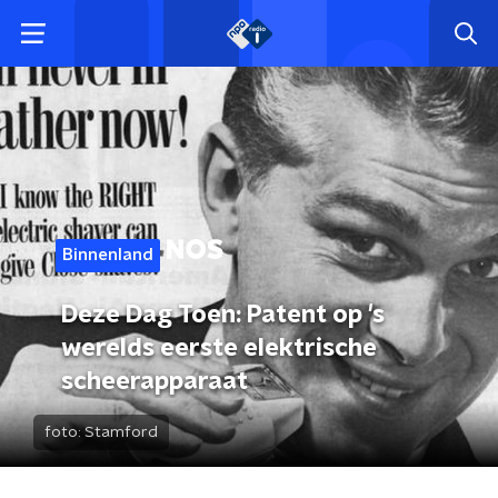
Binnenland
Deze Dag Toen: Patent op 's
werelds eerste elektrische
scheerapparaat
foto:
Stamford