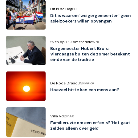
Dit is de Dag
EO
Dit is waarom 'weigergemeenten' geen
asielzoekers willen opvangen
Sven op 1 - Zomereditie
WNL
Burgemeester Hubert Bruls:
Vierdaagse buiten de zomer betekent
einde van de traditie
De Rode Draad
BNNVARA
Hoeveel hitte kan een mens aan?
Villa VdB
MAX
Familieruzie om een erfenis? 'Het gaat
zelden alleen over geld'