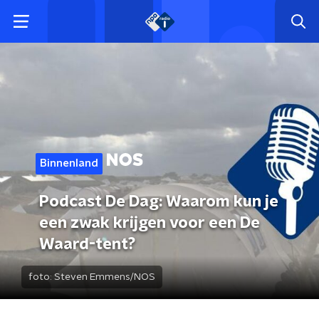
Binnenland
Podcast De Dag: Waarom kun je
een zwak krijgen voor een De
Waard-tent?
foto:
Steven Emmens/NOS