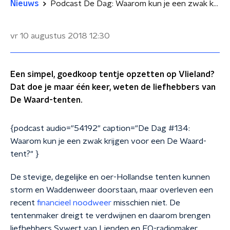
Nieuws
Podcast De Dag: Waarom kun je een zwak krijgen voor een De Waard-tent?
vr 10 augustus 2018
12:30
Een simpel, goedkoop tentje opzetten op Vlieland?
Dat doe je maar één keer, weten de liefhebbers van
De Waard-tenten.
{podcast audio="54192" caption="De Dag #134:
Waarom kun je een zwak krijgen voor een De Waard-
tent?" }
De stevige, degelijke en oer-Hollandse tenten kunnen
storm en Waddenweer doorstaan, maar overleven een
recent
financieel noodweer
misschien niet. De
tentenmaker dreigt te verdwijnen en daarom brengen
liefhebbers Sywert van Lienden en EO-radiomaker