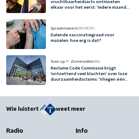
vruchtbaarheidsarts ontmoeten
elkaar voor het eerst: 'Iedere maand
familie erbij'
Spraakmakers
KRO-NCRV
Dalende vaccinatiegraad voor
mazelen: hoe erg is dat?
Sven op 1 - Zomereditie
WNL
Reclame Code Commissie krijgt
'ontzettend veel klachten' over loze
duurzaamheidsclaims: 'Vliegen één
keer per jaar met biobrandstof'
Wie luistert
weet meer
Radio
Info