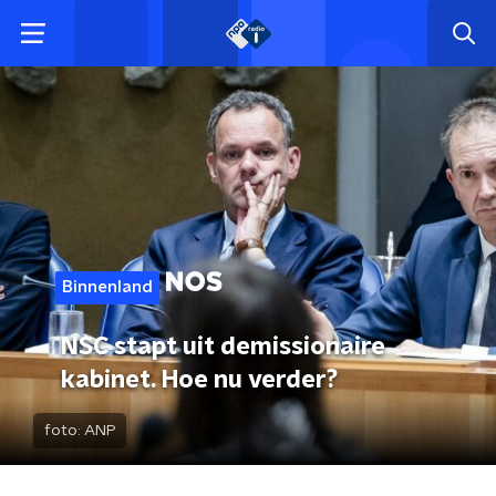
Binnenland
NSC stapt uit demissionaire
kabinet. Hoe nu verder?
foto:
ANP