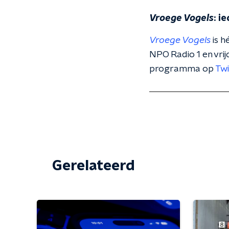
Vroege Vogels
: i
Vroege Vogels
is h
NPO Radio 1 en vri
programma op
Twi
Gerelateerd