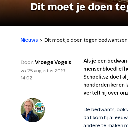
Dit moet je doen t
Nieuws
Dit moet je doen tegen bedwantsen
Als je een bedwants
Door:
Vroege Vogels
mensenbloedliefhe
zo 25 augustus 2019
Schoelitsz doet al
14:02
honderden keren la
vertelt hij over on
De bedwants, ook 
dat kom hij al eeu
andere te maken me