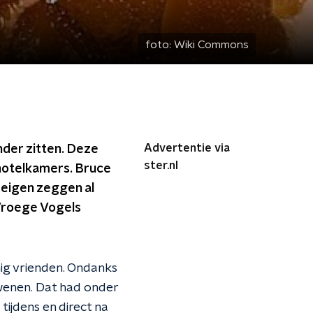
foto:
Wiki Commons
Advertentie via
onder zitten. Deze
ster.nl
hotelkamers. Bruce
 eigen zeggen al
 Vroege Vogels
ig vrienden. Ondanks
dwenen. Dat had onder
ijdens en direct na