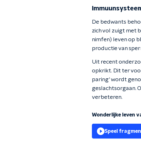
Immuunsysteem 
De bedwants behoort
zich vol zuigt met 
nimfen) leven op b
productie van sper
Uit recent onderzo
opkrikt. Dit ter v
paring' wordt geno
geslachtsorgaan. 
verbeteren.
Wonderlijke leven 
Speel fragmen