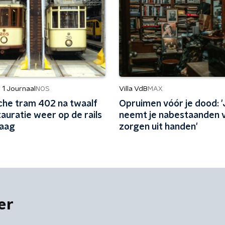
 1 Journaal
Villa VdB
NOS
MAX
sche tram 402 na twaalf
Opruimen vóór je dood: '
tauratie weer op de rails
neemt je nabestaanden 
Haag
zorgen uit handen'
er