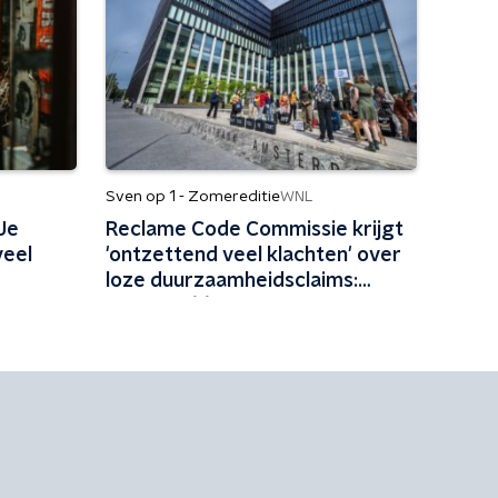
Sven op 1 - Zomereditie
WNL
Je
Reclame Code Commissie krijgt
veel
'ontzettend veel klachten' over
loze duurzaamheidsclaims:
'Vliegen één keer per jaar met
biobrandstof'