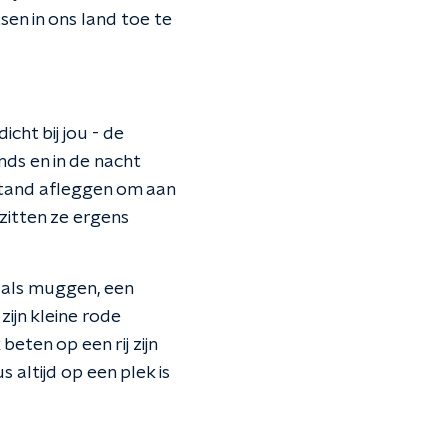
sen in ons land toe te
cht bij jou - de
nds en in de nacht
stand afleggen om aan
 zitten ze ergens
t als muggen, een
zijn kleine rode
eten op een rij zijn
altijd op een plek is