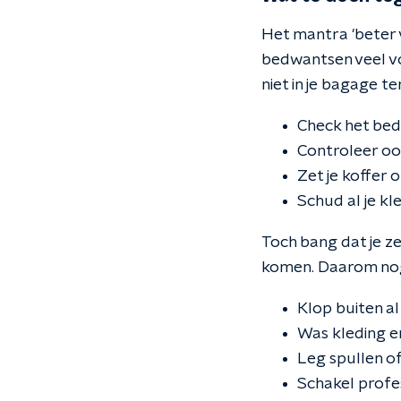
Het mantra 'beter 
bedwantsen veel voo
niet in je bagage 
Check het bed
Controleer oo
Zet je koffer 
Schud al je kl
Toch bang dat je z
komen. Daarom nog 
Klop buiten al 
Was kleding e
Leg spullen of
Schakel profes