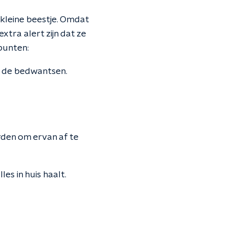
kleine beestje. Omdat
xtra alert zijn dat ze
punten:
an de bedwantsen.
den om ervan af te
les in huis haalt.