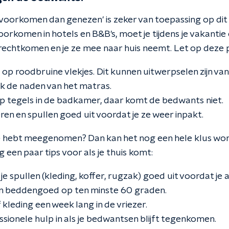
voorkomen dan genezen' is zeker van toepassing op dit 
rkomen in hotels en B&B's, moet je tijdens je vakantie e
terechtkomen en je ze mee naar huis neemt. Let op deze 
 op roodbruine vlekjes. Dit kunnen uitwerpselen zijn v
k de naden van het matras.
op tegels in de badkamer, daar komt de bedwants niet.
eren en spullen goed uit voordat je ze weer inpakt.
e hebt meegenomen? Dan kan het nog een hele klus wor
een paar tips voor als je thuis komt:
je spullen (kleding, koffer, rugzak) goed uit voordat je al
n beddengoed op ten minste 60 graden.
 kleding een week lang in de vriezer.
sionele hulp in als je bedwantsen blijft tegenkomen.