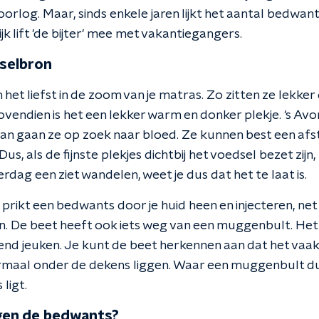
log. Maar, sinds enkele jaren lijkt het aantal bedwant
 lift 'de bijter' mee met vakantiegangers.
dselbron
t liefst in de zoom van je matras. Zo zitten ze lekker di
vendien is het een lekker warm en donker plekje. 's Avo
Dan gaan ze op zoek naar bloed. Ze kunnen best een af
s, als de fijnste plekjes dichtbij het voedsel bezet zijn,
erdag een ziet wandelen, weet je dus dat het te laat is.
prikt een bedwants door je huid heen en injecteren, ne
in. De beet heeft ook iets weg van een muggenbult. Het 
end jeuken. Je kunt de beet herkennen aan dat het vaak b
rmaal onder de dekens liggen. Waar een muggenbult dus 
ligt.
gen de bedwants?