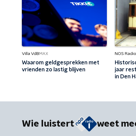
Villa VdB
NOS Radio
MAX
Waarom geldgesprekken met
Histori
vrienden zo lastig blijven
jaar res
in Den 
Wie luistert
weet me