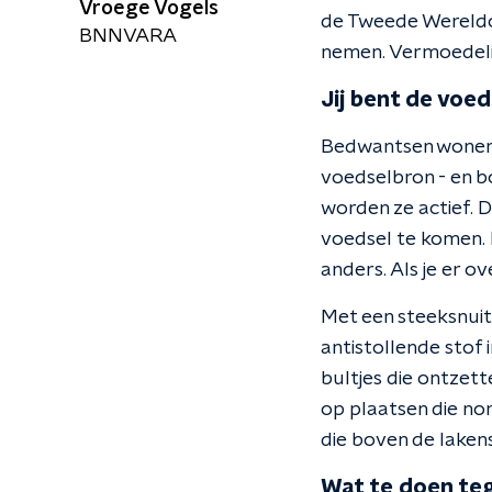
Vroege Vogels
de Tweede Wereldoor
BNNVARA
nemen. Vermoedelijk
Jij bent de voe
Bedwantsen wonen he
voedselbron - en bo
worden ze actief. 
voedsel te komen. Du
anders. Als je er ov
Met een steeksnuit 
antistollende stof 
bultjes die ontzett
op plaatsen die no
die boven de lakens 
Wat te doen te