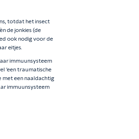
ns, totdat het insect
èn de jonkies (de
oed ook nodig voor de
r eitjes.
d haar immuunsysteem
wel 'een traumatische
e met een naaldachtig
haar immuunsysteem