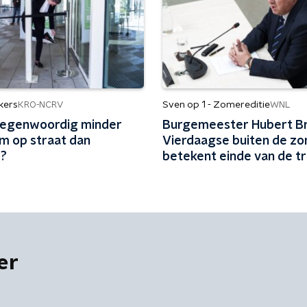
kers
Sven op 1 - Zomereditie
KRO-NCRV
WNL
 tegenwoordig minder
Burgemeester Hubert Br
 op straat dan
Vierdaagse buiten de z
r?
betekent einde van de tr
er