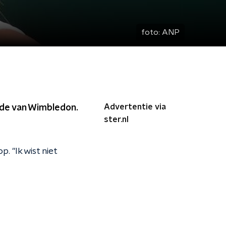
foto:
ANP
Advertentie via
nde van Wimbledon.
ster.nl
. "Ik wist niet