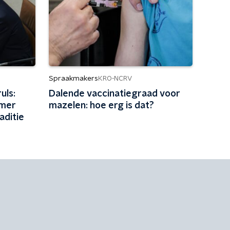
Spraakmakers
KRO-NCRV
uls:
Dalende vaccinatiegraad voor
omer
mazelen: hoe erg is dat?
aditie