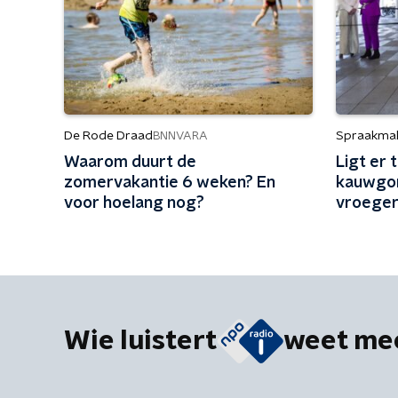
De Rode Draad
Spraakma
BNNVARA
Waarom duurt de
Ligt er
zomervakantie 6 weken? En
kauwgom
voor hoelang nog?
vroege
Wie luistert
weet me