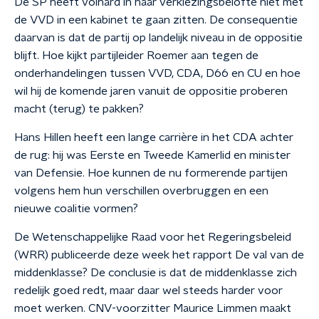
De SP heeft volhard in haar verkiezingsbelofte niet met
de VVD in een kabinet te gaan zitten. De consequentie
daarvan is dat de partij op landelijk niveau in de oppositie
blijft. Hoe kijkt partijleider Roemer aan tegen de
onderhandelingen tussen VVD, CDA, D66 en CU en hoe
wil hij de komende jaren vanuit de oppositie proberen
macht (terug) te pakken?
Hans Hillen heeft een lange carrière in het CDA achter
de rug: hij was Eerste en Tweede Kamerlid en minister
van Defensie. Hoe kunnen de nu formerende partijen
volgens hem hun verschillen overbruggen en een
nieuwe coalitie vormen?
De Wetenschappelijke Raad voor het Regeringsbeleid
(WRR) publiceerde deze week het rapport De val van de
middenklasse? De conclusie is dat de middenklasse zich
redelijk goed redt, maar daar wel steeds harder voor
moet werken. CNV-voorzitter Maurice Limmen maakt