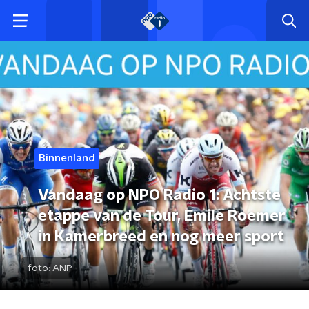
Binnenland
Vandaag op NPO Radio 1: Achtste
etappe van de Tour, Emile Roemer
in Kamerbreed en nog meer sport
foto:
ANP