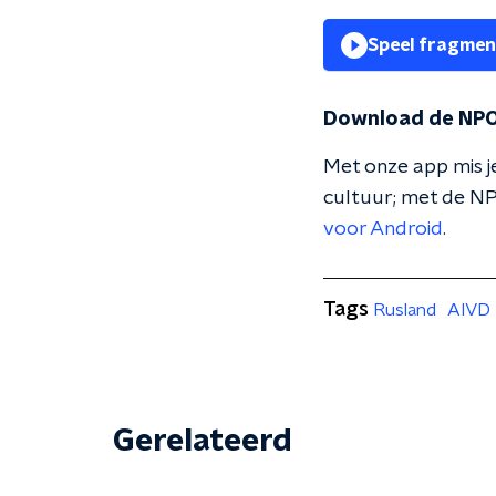
Speel fragmen
Download de NPO
Met onze app mis je
cultuur; met de NP
voor Android
.
Tags
Rusland
AIVD
Gerelateerd