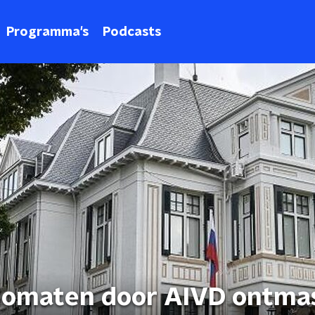
Programma's
Podcasts
plomaten door AIVD ontma