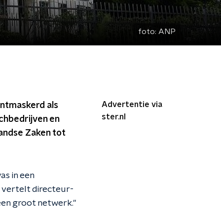
foto:
ANP
Advertentie via
ontmaskerd als
ster.nl
chbedrijven en
landse Zaken tot
as in een
 vertelt directeur-
een groot netwerk."