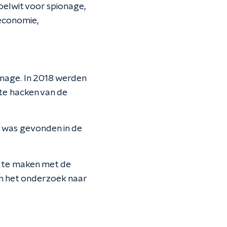
elwit voor spionage,
economie,
onage. In 2018 werden
te hacken van de
r was gevonden in de
k te maken met de
n het onderzoek naar