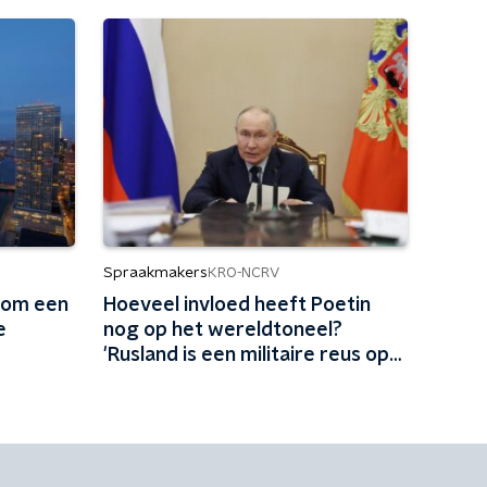
Spraakmakers
KRO-NCRV
 om een
Hoeveel invloed heeft Poetin
e
nog op het wereldtoneel?
'Rusland is een militaire reus op
lemen voeten'