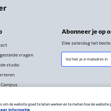
er
o
Abonneer je op o
Elke zaterdag het beste
act
gestelde vragen
de studio
erteren
 Campus