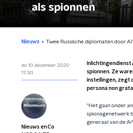
als spionnen
Nieuws
Twee Russische diplomaten door AI
Inlichtingendiens
do 10 december 2020
spionnen. Ze ware
17:30
instellingen, zegt
persona non grata
"Het gaat onder and
spionagenetwerk bij
generaal van de AI
Nieuws en Co