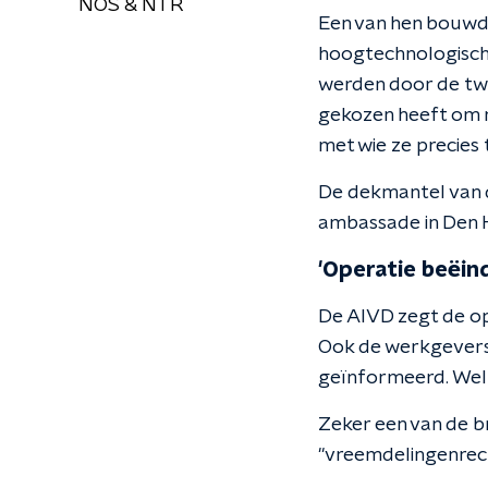
NOS & NTR
Een van hen bouwde
hoogtechnologische
werden door de twe
gekozen heeft om m
met wie ze precies
De dekmantel van d
ambassade in Den 
'Operatie beëind
De AIVD zegt de op
Ook de werkgevers v
geïnformeerd. Welke
Zeker een van de b
"vreemdelingenrech