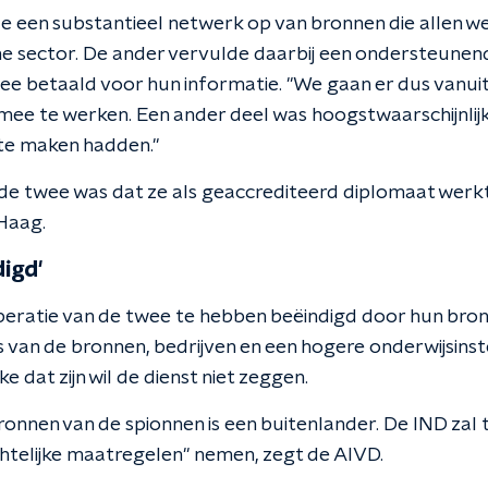
 een substantieel netwerk op van bronnen die allen we
 sector. De ander vervulde daarbij een ondersteunend
e betaald voor hun informatie. "We gaan er dus vanui
ee te werken. Een ander deel was hoogstwaarschijnlijk
 te maken hadden."
e twee was dat ze als geaccrediteerd diplomaat werk
Haag.
igd'
eratie van de twee te hebben beëindigd door hun bron
an de bronnen, bedrijven en een hogere onderwijsinstell
 dat zijn wil de dienst niet zeggen.
ronnen van de spionnen is een buitenlander. De IND zal
telijke maatregelen" nemen, zegt de AIVD.