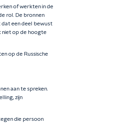
rken of werkten in de
e rol. De bronnen
t dat een deel bewust
 niet op de hoogte
ten op de Russische
nen aan te spreken.
ing, zijn
 tegen die persoon