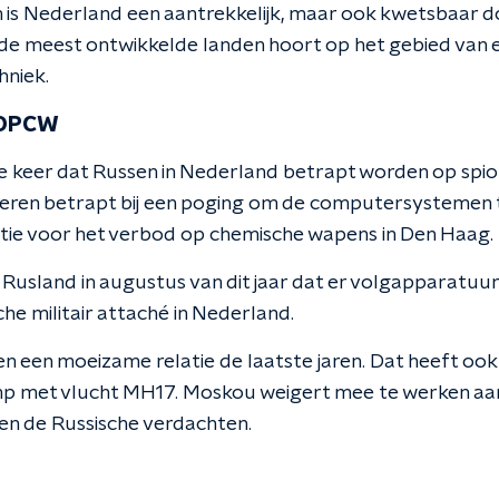
s Nederland een aantrekkelijk, maar ook kwetsbaar do
 de meest ontwikkelde landen hoort op het gebied van 
hniek.
 OPCW
ste keer dat Russen in Nederland betrapt worden op spi
icieren betrapt bij een poging om de computersystemen 
tie voor het verbod op chemische wapens in Den Haag.
usland in augustus van dit jaar dat er volgapparatuu
he militair attaché in Nederland.
n een moeizame relatie de laatste jaren. Dat heeft oo
mp met vlucht MH17. Moskou weigert mee te werken aa
en de Russische verdachten.