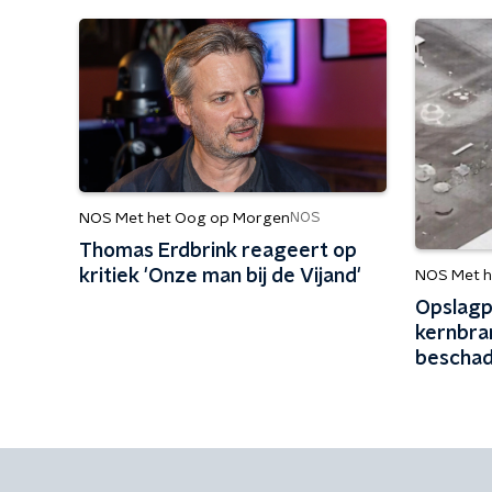
NOS Met het Oog op Morgen
NOS
Thomas Erdbrink reageert op
kritiek 'Onze man bij de Vijand'
NOS Met h
Opslagp
kernbran
beschad
drone