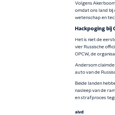
Volgens Akerboom i
omdat ons land bij
wetenschap en tec
Hackpoging bij
Het is niet de eer
vier Russische off
OPCW, de organisa
Andersom claimde R
auto van de Russisc
Beide landen hebbe
nasleep van de ra
en strafproces teg
aivd