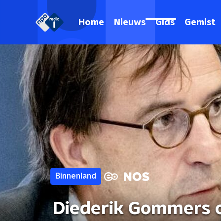
Home
Nieuws
Gids
Gemist
Binnenland
Diederik Gommers o