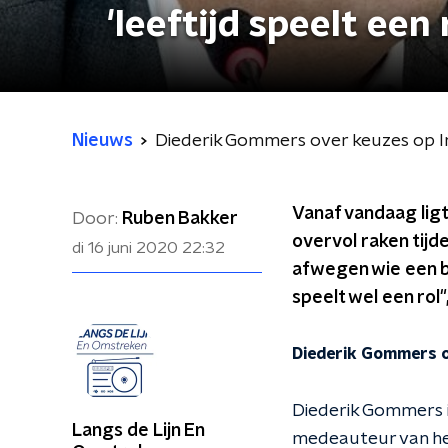
'leeftijd speelt een r
Nieuws
Diederik Gommers over keuzes op Inte
Vanaf vandaag ligt
Door:
Ruben Bakker
overvol raken tij
di 16 juni 2020
22:32
afwegen wie een bed
speelt wel een rol
Diederik Gommers o
Diederik Gommers i
Langs de Lijn En
medeauteur van het