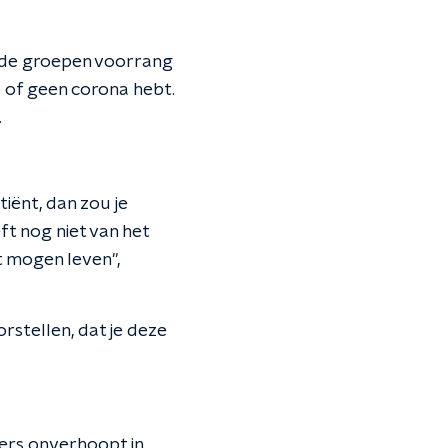
alde groepen voorrang
el of geen corona hebt.
.
iënt, dan zou je
t nog niet van het
t mogen leven",
orstellen, dat je deze
ers onverhoopt in