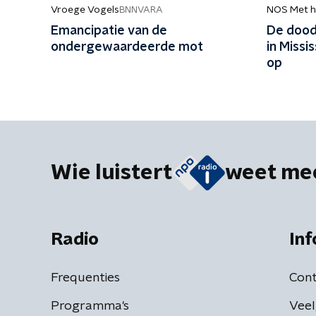
Vroege Vogels
NOS Met h
BNNVARA
Emancipatie van de
De dood
ondergewaardeerde mot
in Missi
op
Wie luistert
weet me
Radio
Inf
Frequenties
Cont
Programma's
Veel