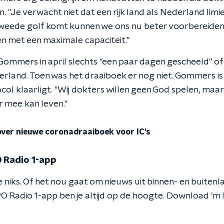
. "Je verwacht niet dat een rijk land als Nederland limi
 tweede golf komt kunnen we ons nu beter voorbereide
 met een maximale capaciteit."
ommers in april slechts "een paar dagen gescheeld" of z
land. Toen was het draaiboek er nog niet. Gommers is "o
ocol klaarligt. "Wij dokters willen geen God spelen, ma
 mee kan leven."
ver nieuwe coronadraaiboek voor IC's
 Radio 1-app
 niks. Of het nou gaat om nieuws uit binnen- en buitenla
O Radio 1-app ben je altijd op de hoogte. Download 'm