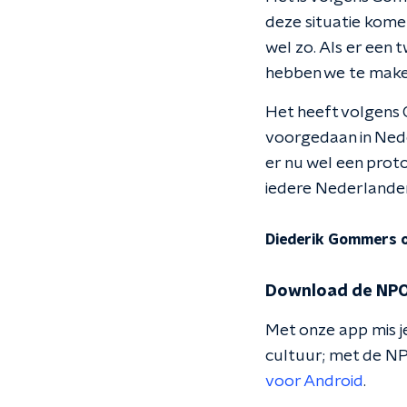
deze situatie komen
wel zo. Als er een
hebben we te maken
Het heeft volgens G
voorgedaan in Neder
er nu wel een prot
iedere Nederlander
Diederik Gommers o
Download de NPO
Met onze app mis je
cultuur; met de NP
voor Android
.