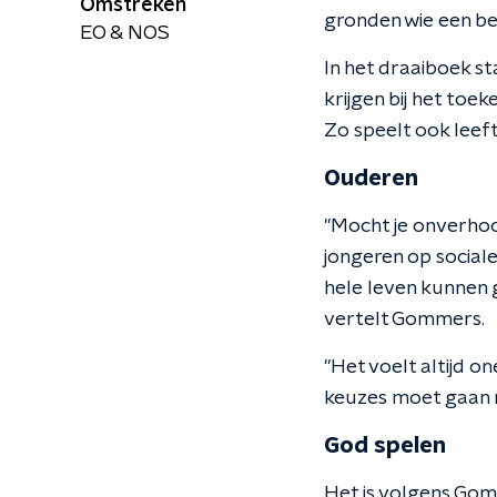
Omstreken
gronden wie een be
EO & NOS
In het draaiboek s
krijgen bij het toe
Zo speelt ook leeft
Ouderen
"Mocht je onverhoo
jongeren op social
hele leven kunnen 
vertelt Gommers.
"Het voelt altijd on
keuzes moet gaan m
God spelen
Het is volgens Gom