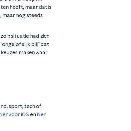
eten heeft, maar dat is
n, maar nog steeds
o'n situatie had zich
ngelofelijk blij" dat
ar keuzes maken waar
nd, sport, tech of
hier voor iOS
en
hier