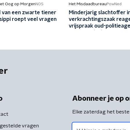
et Oog op Morgen
Het Misdaadbureau
NOS
PowNed
 van een zwarte tiener
Minderjarig slachtoffer i
ssippi roept veel vragen
verkrachtingszaak reag
vrijspraak oud-politieage
en vriend (48)
er
o
Abonneer je op o
Elke zaterdag het beste
act
gestelde vragen