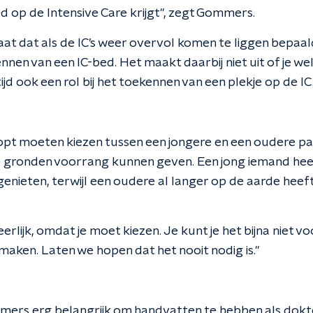
d op de Intensive Care krijgt", zegt Gommers.
taat dat als de IC’s weer overvol komen te liggen bepa
kennen van een IC-bed. Het maakt daarbij niet uit of je w
ijd ook een rol bij het toekennen van een plekje op de IC
pt moeten kiezen tussen een jongere en een oudere pat
e gronden voorrang kunnen geven. Een jong iemand heef
genieten, terwijl een oudere al langer op de aarde heef
eerlijk, omdat je moet kiezen. Je kunt je het bijna niet vo
aken. Laten we hopen dat het nooit nodig is."
mers erg belangrijk om handvatten te hebben als dokt