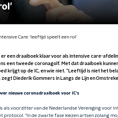
ol'
nsive Care: 'leeftijd speelt een rol'
 er een draaiboek klaar voor als intensive care-afdel
dens een tweede coronagolf. Met dat draaiboek kunne
 krijgt op de IC, en wie niet. "Leeftijd is niet het be
", zegt Diederik Gommers in Langs de Lijn en Omstreke
ver nieuwe coronadraaiboek voor IC's
s als voorzitter van de Nederlandse Vereniging voor In
 protocol. "In de zwarte fase kiezen artsen zolang mo