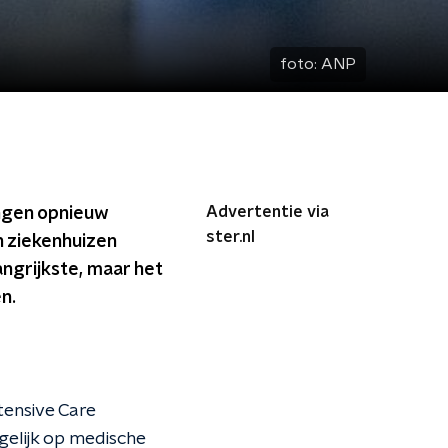
foto:
ANP
Advertentie via
ingen opnieuw
ster.nl
n ziekenhuizen
langrijkste, maar het
n.
tensive Care
gelijk op medische