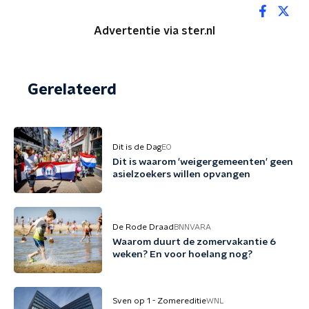
Advertentie via ster.nl
Gerelateerd
Dit is de Dag
EO
Dit is waarom 'weigergemeenten' geen
asielzoekers willen opvangen
De Rode Draad
BNNVARA
Waarom duurt de zomervakantie 6
weken? En voor hoelang nog?
Sven op 1 - Zomereditie
WNL