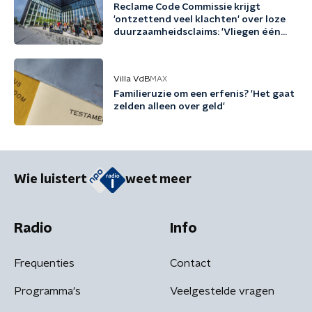
Reclame Code Commissie krijgt
'ontzettend veel klachten' over loze
duurzaamheidsclaims: 'Vliegen één
keer per jaar met biobrandstof'
Villa VdB
MAX
Familieruzie om een erfenis? 'Het gaat
zelden alleen over geld'
Wie luistert
weet meer
Radio
Info
Frequenties
Contact
Programma's
Veelgestelde vragen