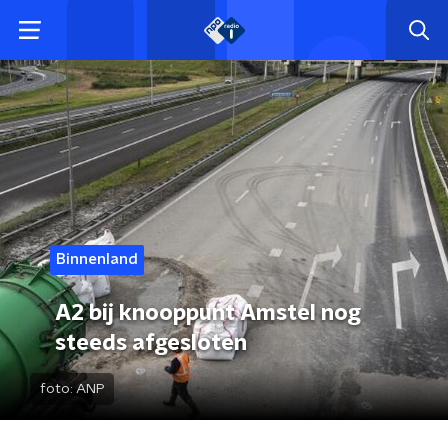
Binnenland
A2 bij knooppunt Amstel nog
steeds afgesloten
foto:
ANP