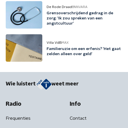
De Rode Draad
BNNVARA
Grensoverschrijdend gedrag in de
zorg: 'Ik zou spreken van een
angstcultuur'
Villa VdB
MAX
Familieruzie om een erfenis? 'Het gaat
zelden alleen over geld'
Wie luistert
weet meer
Radio
Info
Frequenties
Contact