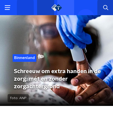
Binnenland
Schreeuw om extra handen in de
zorg: mét en zonder
zorgachtergrond
foto:
ANP