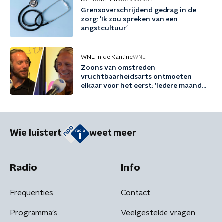
Grensoverschrijdend gedrag in de
zorg: 'Ik zou spreken van een
angstcultuur'
WNL In de Kantine
WNL
Zoons van omstreden
vruchtbaarheidsarts ontmoeten
elkaar voor het eerst: 'Iedere maand
familie erbij'
Wie luistert
weet meer
Radio
Info
Frequenties
Contact
Programma's
Veelgestelde vragen