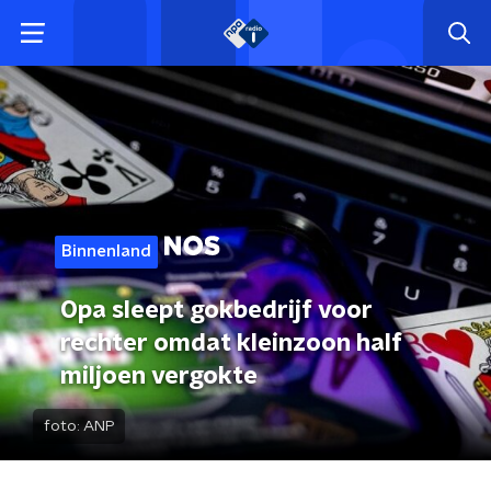
Binnenland
Opa sleept gokbedrijf voor
rechter omdat kleinzoon half
miljoen vergokte
foto:
ANP