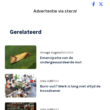
Advertentie via ster.nl
Gerelateerd
Vroege Vogels
BNNVARA
Emancipatie van de
ondergewaardeerde mot
Villa VdB
MAX
Burn-out? Werk is lang niet altijd de
boosdoener
Villa VdB
MAX