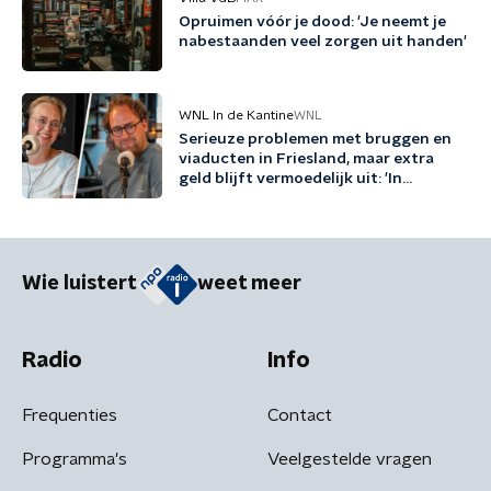
Opruimen vóór je dood: 'Je neemt je
nabestaanden veel zorgen uit handen'
WNL In de Kantine
WNL
Serieuze problemen met bruggen en
viaducten in Friesland, maar extra
geld blijft vermoedelijk uit: 'In
Friesland kunnen we niet nog een
jaartje wachten'
Wie luistert
weet meer
Radio
Info
Frequenties
Contact
Programma's
Veelgestelde vragen