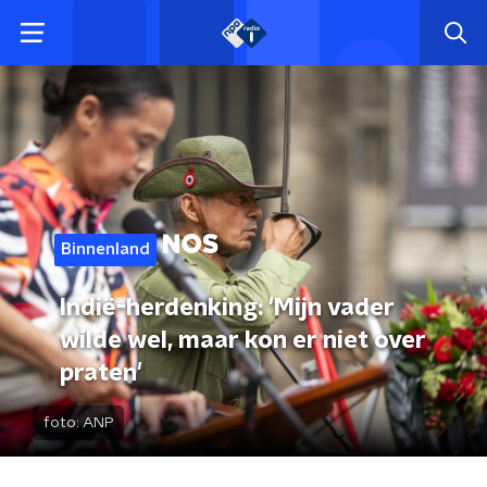
Binnenland
Indië-herdenking: 'Mijn vader
wilde wel, maar kon er niet over
praten'
foto:
ANP