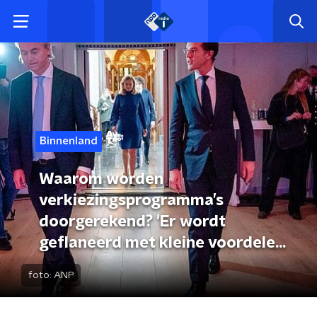
Binnenland
Waarom worden
verkiezingsprogramma’s
doorgerekend? 'Er wordt
geflaneerd met kleine voordelen,
die niet in de buurt van relevantie
foto:
ANP
komen'