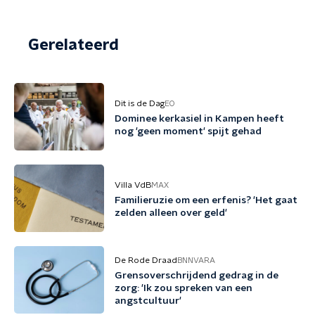
Gerelateerd
Dit is de Dag
EO
Dominee kerkasiel in Kampen heeft
nog 'geen moment' spijt gehad
Villa VdB
MAX
Familieruzie om een erfenis? 'Het gaat
zelden alleen over geld'
De Rode Draad
BNNVARA
Grensoverschrijdend gedrag in de
zorg: 'Ik zou spreken van een
angstcultuur'