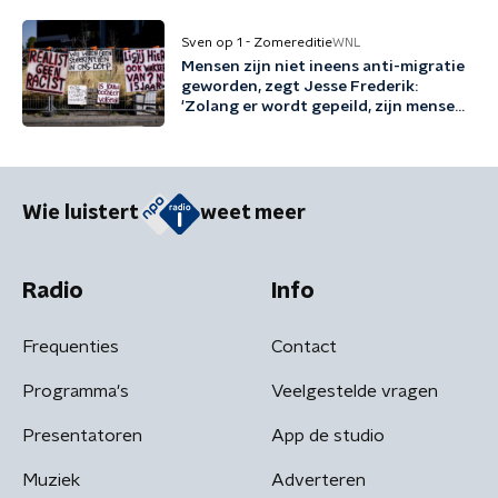
Sven op 1 - Zomereditie
WNL
Mensen zijn niet ineens anti-migratie
geworden, zegt Jesse Frederik:
'Zolang er wordt gepeild, zijn mensen
tegen migratie'
Wie luistert
weet meer
Radio
Info
Frequenties
Contact
Programma's
Veelgestelde vragen
Presentatoren
App de studio
Muziek
Adverteren