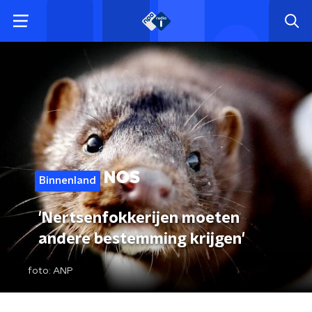
Binnenland
'Nertsenfokkerijen moeten
andere bestemming krijgen'
foto:
ANP