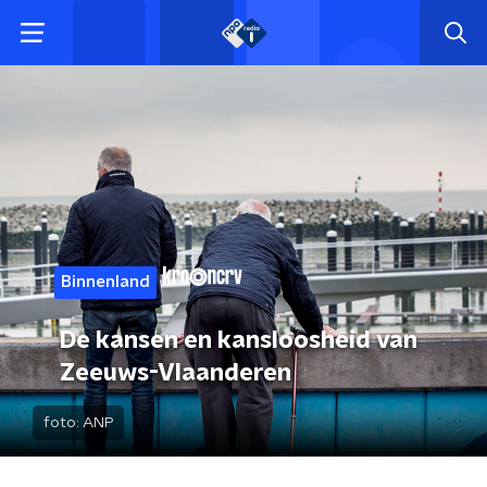
Binnenland
De kansen en kansloosheid van
Zeeuws-Vlaanderen
foto:
ANP