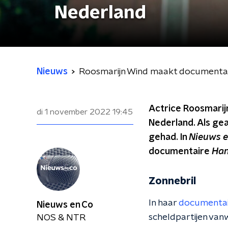
Nederland
Nieuws
Roosmarijn Wind maakt documentair
Actrice Roosmarij
di 1 november 2022
19:45
Nederland. Als gea
gehad. In
Nieuws e
documentaire
Han
Zonnebril
In haar
documenta
Nieuws en Co
scheldpartijen vanw
NOS & NTR