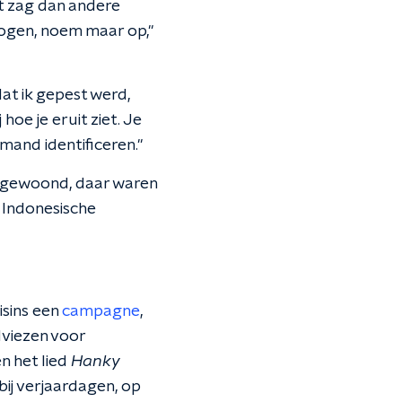
it zag dan andere
n ogen, noem maar op,"
at ik gepest werd,
j hoe je eruit ziet. Je
emand identificeren."
am gewoond, daar waren
n Indonesische
isins een
campagne
,
dviezen voor
n het lied
Hanky
bij verjaardagen, op