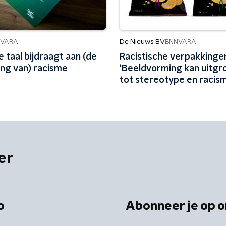
De Nieuws BV
NVARA
BNNVARA
oe taal bijdraagt aan (de
Racistische verpakkinge
ing van) racisme
'Beeldvorming kan uitgr
tot stereotype en racis
er
o
Abonneer je op o