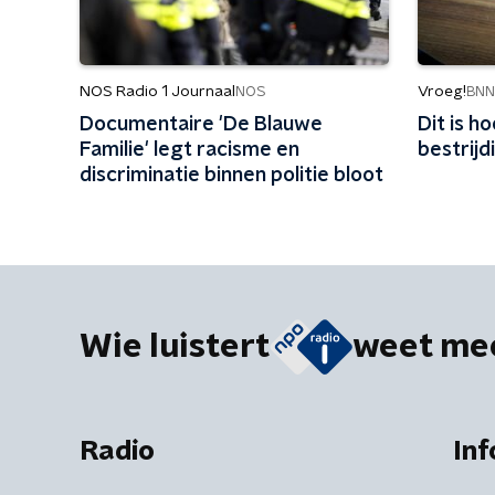
NOS Radio 1 Journaal
Vroeg!
NOS
BN
Documentaire 'De Blauwe
Dit is h
Familie' legt racisme en
bestrijd
discriminatie binnen politie bloot
Wie luistert
weet me
Radio
Inf