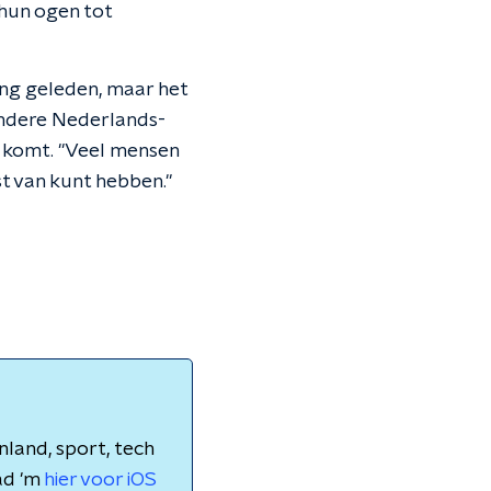
 hun ogen tot
ang geleden, maar het
andere Nederlands-
r komt. "Veel mensen
ast van kunt hebben."
nland, sport, tech
ad 'm
hier voor iOS