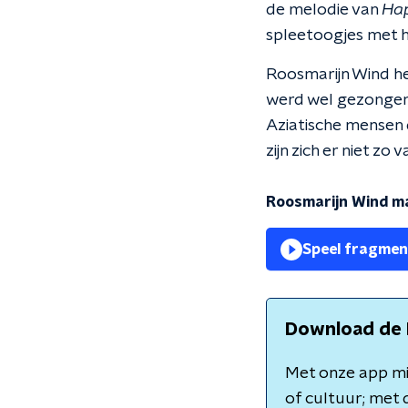
de melodie van
Hap
spleetoogjes met h
Roosmarijn Wind he
werd wel gezongen
Aziatische mensen 
zijn zich er niet zo
Roosmarijn Wind ma
Speel fragmen
Download de 
Met onze app mis
of cultuur; met 