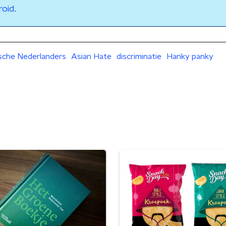
roid
.
ische Nederlanders
Asian Hate
discriminatie
Hanky panky