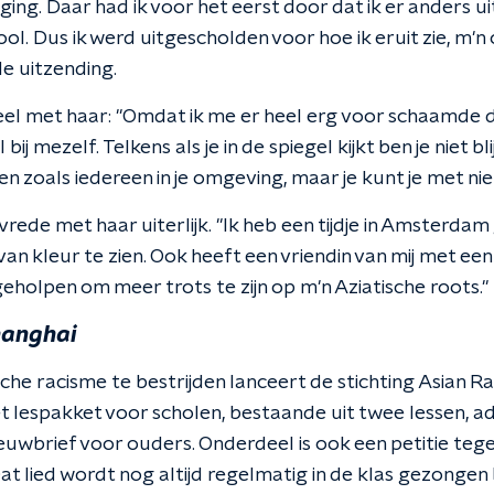
ing. Daar had ik voor het eerst door dat ik er anders u
ol. Dus ik werd uitgescholden voor hoe ik eruit zie, m'
de uitzending.
el met haar: "Omdat ik me er heel erg voor schaamde d
 bij mezelf. Telkens als je in de spiegel kijkt ben je niet bli
ien zoals iedereen in je omgeving, maar je kunt je met ni
vrede met haar uiterlijk. "Ik heb een tijdje in Amsterd
n kleur te zien. Ook heeft een vriendin van mij met ee
holpen om meer trots te zijn op m'n Aziatische roots."
hanghai
che racisme te bestrijden lanceert de stichting Asian Ra
 lespakket voor scholen, bestaande uit twee lessen, a
euwbrief voor ouders. Onderdeel is ook een petitie tege
Dat lied wordt nog altijd regelmatig in de klas gezongen 