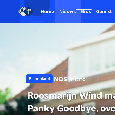
Home
Nieuws
Gids
Gemist
Binnenland
Roosmarijn Wind m
Panky Goodbye, over