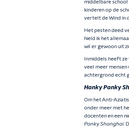
middelbare school g
kinderen op de scho
vertelt de Wind in 
Het pesten deed ve
hield ik het allemaal
wil er gewoon uit z
Inmiddels heeft ze 
veel meer mensen va
achtergrond echt ge
Hanky Panky S
Om het Anti-Aziatis
onder meer met het
docenten en een ni
Panky Shanghai
. 