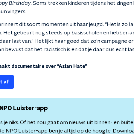
py Birthday
. Soms trekken kinderen tijdens het zingen
un vingers.
rinnert dit soort momenten uit haar jeugd. "Het is zo l
. Het gebeurt nog steeds op basisscholen en hebben 
daar last van." Het lijkt haar goed dat zo'n campagne e
 van bewust dat het racistisch is en dat je daar dus echt l
akt documentaire over "Asian Hate"
t af
NPO Luister-app
 je niks. Of het nou gaat om nieuws uit binnen- en buite
de NPO Luister-app ben je altijd op de hoogte. Downlo