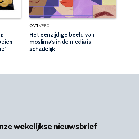
OVT
VPRO
n:
Het eenzijdige beeld van
oeien
moslima’s in de media is
me'
schadelijk
nze wekelijkse nieuwsbrief