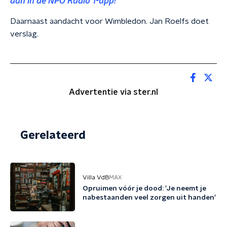
aan in de NPO Radio 1-app!
Daarnaast aandacht voor Wimbledon. Jan Roelfs doet
verslag.
Advertentie via ster.nl
Gerelateerd
Villa VdB
MAX
Opruimen vóór je dood: 'Je neemt je
nabestaanden veel zorgen uit handen'