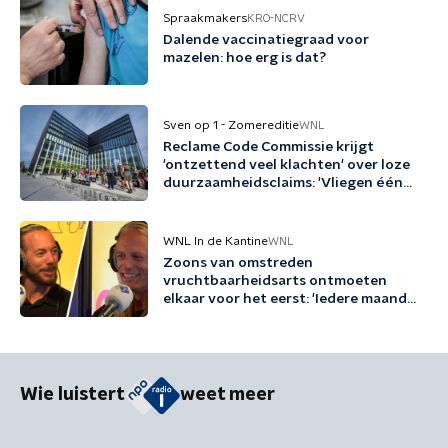
Spraakmakers
KRO-NCRV
Dalende vaccinatiegraad voor
mazelen: hoe erg is dat?
Sven op 1 - Zomereditie
WNL
Reclame Code Commissie krijgt
'ontzettend veel klachten' over loze
duurzaamheidsclaims: 'Vliegen één
keer per jaar met biobrandstof'
WNL In de Kantine
WNL
Zoons van omstreden
vruchtbaarheidsarts ontmoeten
elkaar voor het eerst: 'Iedere maand
familie erbij'
Wie luistert
weet meer