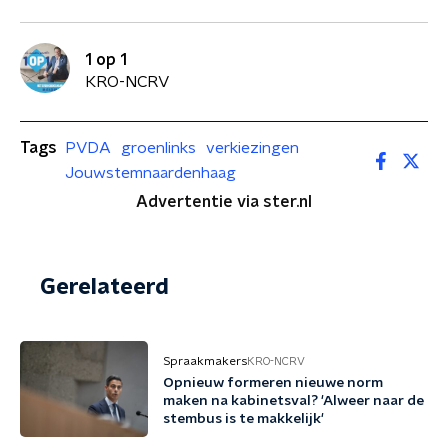
1 op 1
KRO-NCRV
Tags
PVDA
groenlinks
verkiezingen
Jouwstemnaardenhaag
Advertentie via ster.nl
Gerelateerd
Spraakmakers
KRO-NCRV
Opnieuw formeren nieuwe norm
maken na kabinetsval? 'Alweer naar de
stembus is te makkelijk'