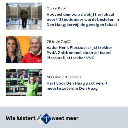
Op z’n Kop!
Hoeveel democratie blijft er lokaal
over? 'Steeds meer wordt besloten in
Den Haag, terwijl de gevolgen lokaal
landen'
Dit is de Dag
EO
Vader Henk Plessius is lijsttrekker
PvdA Zaltbommel, dochter Isabel
Plessius lijsttrekker VVD
NPO Radio 1 Extra
NOS
Hart voor Den Haag pakt veruit
meeste zetels in Den Haag
Wie luistert
weet meer