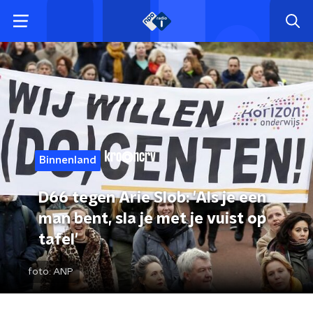
Binnenland
D66 tegen Arie Slob: 'Als je een
man bent, sla je met je vuist op
tafel'
foto:
ANP