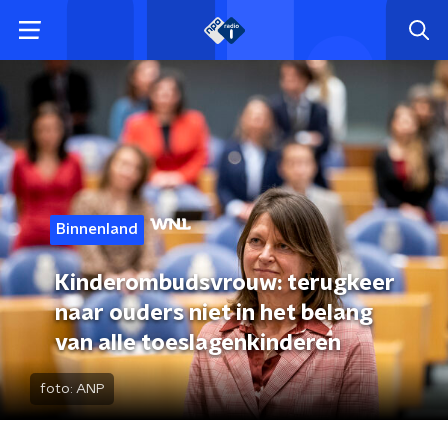
Binnenland
Kinderombudsvrouw: terugkeer
naar ouders niet in het belang
van alle toeslagenkinderen
foto:
ANP