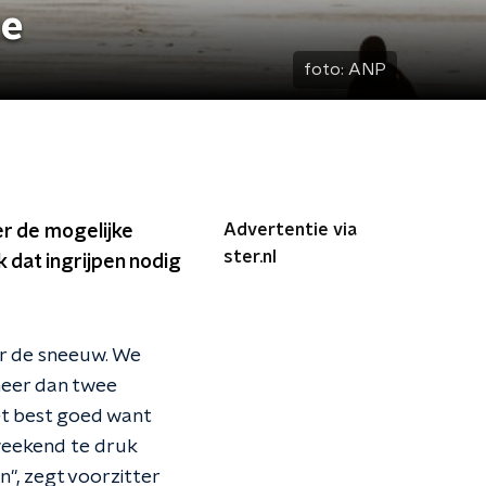
te
foto:
ANP
Advertentie via
r de mogelijke
ster.nl
dat ingrijpen nodig
or de sneeuw. We
meer dan twee
et best goed want
t weekend te druk
", zegt voorzitter