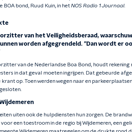
 BOA bond, Ruud Kuin, in het
NOS Radio 1 Journaal
.
ukte
oorzitter van het Veiligheidsberaad, waarschuw
kunnen worden afgegrendeld. "Dan wordt er o
"
rzitter van de Nederlandse Boa Bond, houdt rekening 
ters in dat geval moeten ingrijpen. Dat gebeurde afgel
 de krant op. Toen werden wegen naar en parkeerplaatsen b
gesloten.
j Wijdemeren
eiten uiten ook de hulpdiensten hun zorgen. De brandw
voor een toestroom in de regio bij Wijdemeren, een gel
gemeente Wijdemeren maatregelen om de drukte rond d