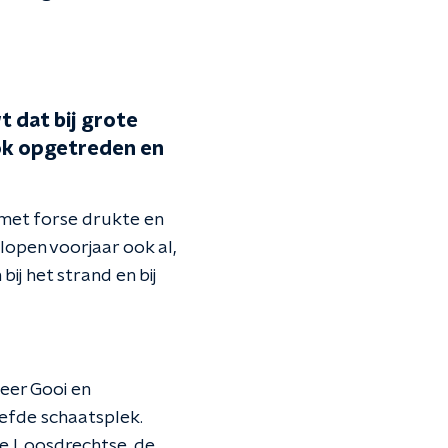
t dat bij grote
ok opgetreden en
met forse drukte en
open voorjaar ook al,
ij het strand en bij
eer Gooi en
iefde schaatsplek.
e Loosdrechtse, de