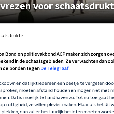
e vrezen voor schaatsdruk
haatsdrukte
a Bond en politievakbond ACP maken zich zorgen ove
kend in de schaatsgebieden. Ze verwachten dan ook 
gen de bonden tegen
De Telegraaf
.
ockdown en dat lijkt iedereen een beetje te vergeten do
esproken, moeten afstand houden en mogen niet met 
n. Dat is moeilijk te handhaven zo. Tot nu toe gaat h
t op rottigheid, ze willen plezier maken. Maar als het di
plekken, dan zal er bestuurlijk besloten moeten worden