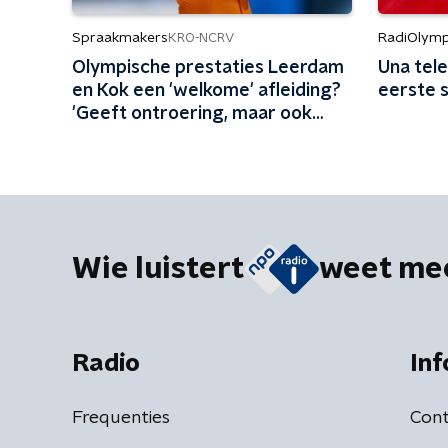
Spraakmakers
RadiOlymp
KRO-NCRV
Olympische prestaties Leerdam
Una tele
en Kok een 'welkome' afleiding?
eerste s
'Geeft ontroering, maar ook
verheffing'
Wie luistert
weet me
Radio
Inf
Frequenties
Cont