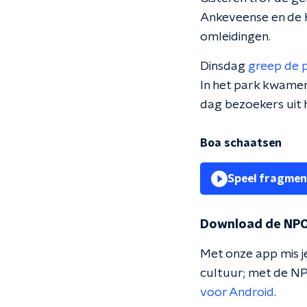
Ankeveense en de K
omleidingen.
Dinsdag
greep de p
In het park kwame
dag bezoekers uit
Boa schaatsen
Speel fragmen
Download de NPO
Met onze app mis je
cultuur; met de NP
voor Android
.