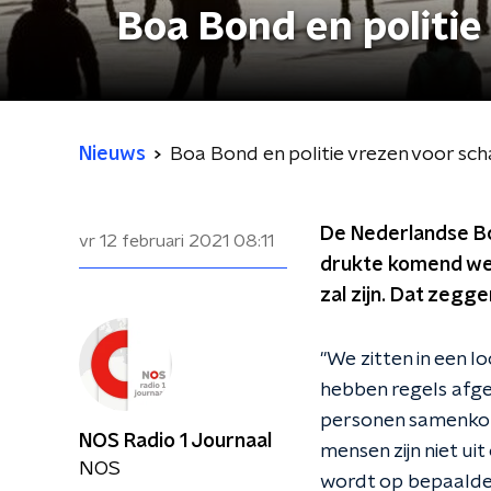
Boa Bond en politi
Nieuws
Boa Bond en politie vrezen voor sc
De Nederlandse Bo
vr 12 februari 2021
08:11
drukte komend wee
zal zijn. Dat zeg
"We zitten in een l
hebben regels afg
personen samenkome
NOS Radio 1 Journaal
mensen zijn niet ui
NOS
wordt op bepaalde 