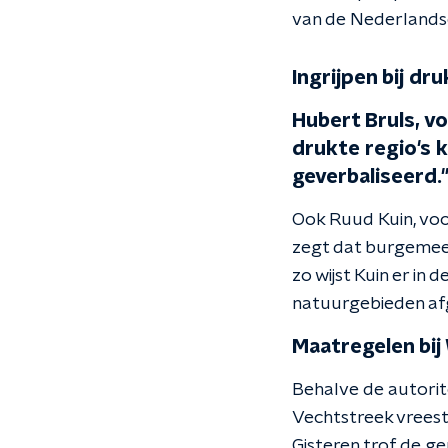
van de Nederlandse
Ingrijpen bij dr
Hubert Bruls, v
drukte regio's 
geverbaliseerd.
Ook Ruud Kuin, voo
zegt dat burgemees
zo wijst Kuin er in
natuurgebieden af
Maatregelen bi
Behalve de autorit
Vechtstreek vreest 
Gisteren trof de 