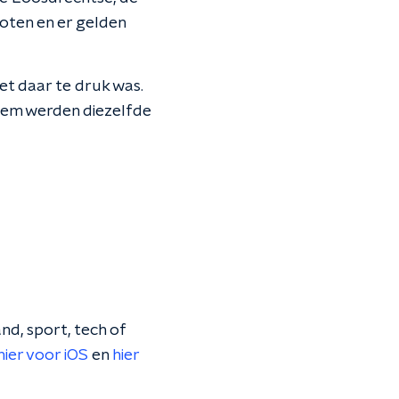
oten en er gelden
et daar te druk was.
hem werden diezelfde
nd, sport, tech of
hier voor iOS
en
hier