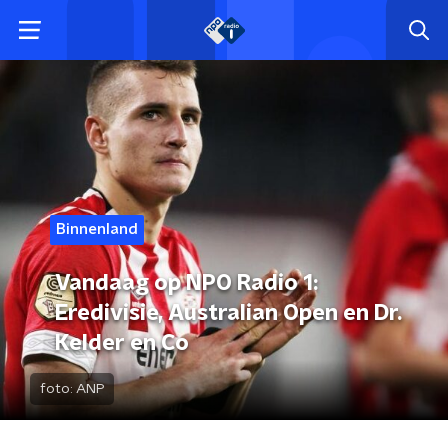
Binnenland
Vandaag op NPO Radio 1:
Eredivisie, Australian Open en Dr.
Kelder en Co
foto:
ANP