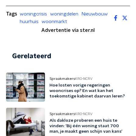
Tags
woningcrisis
woningdelen
Nieuwbouw
huurhuis
woonmarkt
Advertentie via ster.nl
Gerelateerd
Spraakmakers
KRO-NCRV
Hoe losten vorige regeringen
wooncrises op? En wat kan het
toekomstige kabinet daarvan leren?
Spraakmakers
KRO-NCRV
Als dakloze proberen een huis te
vinden: 'Bij één woning staat 700
man, je maakt geen schijn van kans'