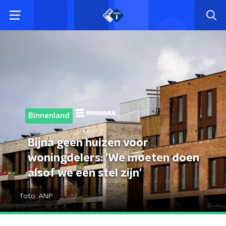
Binnenland
Bijna geen huizen voor
woningdelers: 'We moeten doen
alsof we een stel zijn'
foto:
ANP