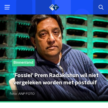
Binnenland
'Fossiel' Prem Radakishun wil niet
vergeleken worden met postduif
foto:
ANP FOTO