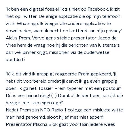
'Ik ben een digitaal fossiel, ik zit niet op Facebook, ik zit
niet op Twitter. De enige applicatie die op mijn telefoon
zit is Whatsapp. Ik weiger alle andere applicaties te
downloaden, want ik hecht ontzettend aan mijn privacy.'
Aldus Prem. Vervolgens stelde presentator Jacob de
Vries hem de vraag hoe hij die berichten van luisteraars
dan wél binnenkrijgt, misschien via de ouderwetse
postduif?
'Kijk, dit vind ik grappig', reageerde Prem gepikeerd, 'jij
hebt dit voorbereid omdat jij denkt ik ga even grappig
doen. Ik ga het 'fossiel' Prem typeren met een postduif.
Dit is een minachting! (…) Dombo! Je bent een narcist die
bezig is met zijn eigen ego!'
Nadat Prem zijn NPO Radio 1-collega een 'mislukte witte
man' had genoemd, sloot hij af met 'niet appen'.
Presentator Mischa Blok gaat voortaan iedere week