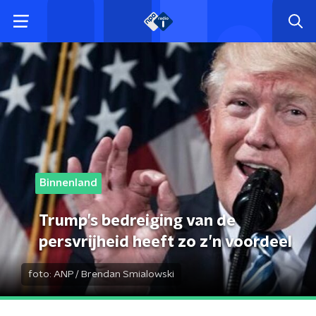
Binnenland
Trump’s bedreiging van de
persvrijheid heeft zo z’n voordeel
foto:
ANP / Brendan Smialowski