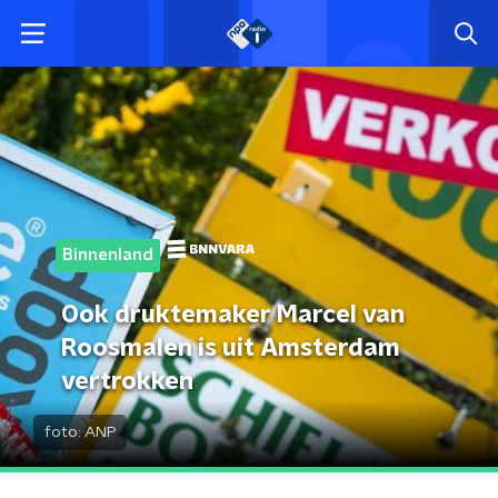
Binnenland
Ook druktemaker Marcel van
Roosmalen is uit Amsterdam
vertrokken
foto:
ANP