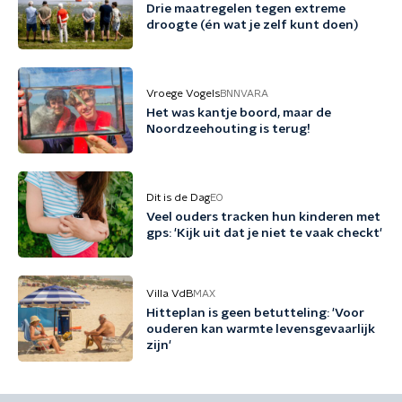
Drie maatregelen tegen extreme
droogte (én wat je zelf kunt doen)
Vroege Vogels
BNNVARA
Het was kantje boord, maar de
Noordzeehouting is terug!
Dit is de Dag
EO
Veel ouders tracken hun kinderen met
gps: 'Kijk uit dat je niet te vaak checkt'
Villa VdB
MAX
Hitteplan is geen betutteling: 'Voor
ouderen kan warmte levensgevaarlijk
zijn'