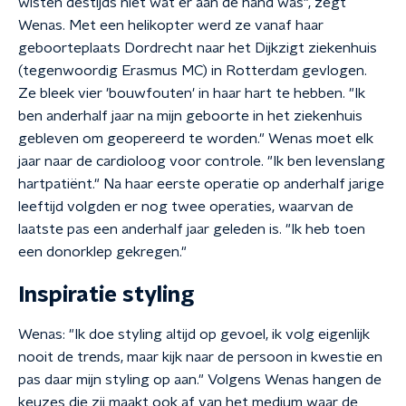
wisten destijds niet wat er aan de hand was", zegt
Wenas. Met een helikopter werd ze vanaf haar
geboorteplaats Dordrecht naar het Dijkzigt ziekenhuis
(tegenwoordig Erasmus MC) in Rotterdam gevlogen.
Ze bleek vier 'bouwfouten' in haar hart te hebben. "Ik
ben anderhalf jaar na mijn geboorte in het ziekenhuis
gebleven om geopereerd te worden." Wenas moet elk
jaar naar de cardioloog voor controle. "Ik ben levenslang
hartpatiënt." Na haar eerste operatie op anderhalf jarige
leeftijd volgden er nog twee operaties, waarvan de
laatste pas een anderhalf jaar geleden is. "Ik heb toen
een donorklep gekregen."
Inspiratie styling
Wenas: "Ik doe styling altijd op gevoel, ik volg eigenlijk
nooit de trends, maar kijk naar de persoon in kwestie en
pas daar mijn styling op aan." Volgens Wenas hangen de
keuzes die zij maakt ook af van het medium waar de