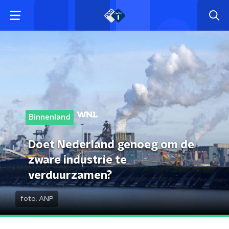
Binnenland
Doet Nederland genoeg om de
zware industrie te
verduurzamen?
foto:
ANP