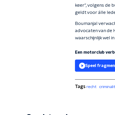
keer", volgens de b
geldt voor álle lede
Boumanjal verwacht
advocaten van de H
waarschijnlijk wel in 
Een motorclub verbi
Speel fragmen
Tags
recht
criminali