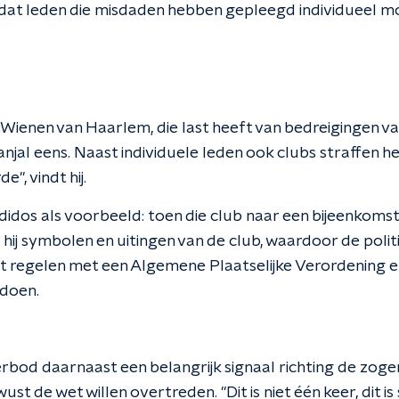
 dat leden die misdaden hebben gepleegd individueel 
ienen van Haarlem, die last heeft van bedreigingen van
jal eens. Naast individuele leden ook clubs straffen he
, vindt hij.
dos als voorbeeld: toen die club naar een bijeenkomst
ij symbolen en uitingen van de club, waardoor de polit
it regelen met een Algemene Plaatselijke Verordening en 
 doen.
erbod daarnaast een belangrijk signaal richting de z
st de wet willen overtreden. "Dit is niet één keer, dit i