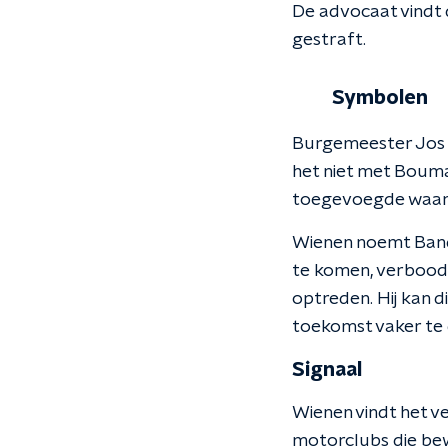
De advocaat vindt
gestraft.
Symbolen
Burgemeester Jos W
het niet met Bouman
toegevoegde waarde"
Wienen noemt Bandi
te komen, verbood h
optreden. Hij kan d
toekomst vaker te
Signaal
Wienen vindt het v
motorclubs die bewu