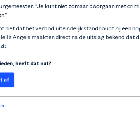
urgemeester: "Je kunt niet zomaar doorgaan met crimine
n."
 niet dat het verbod uiteindelijk standhoudt bij een h
ell’s Angels maakten direct na de uitslag bekend dat 
zit.
eden, heeft dat nut?
t af
teit