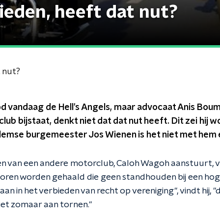
ieden, heeft dat nut?
 nut?
 vandaag de Hell's Angels, maar advocaat Anis Bouma
ub bijstaat, denkt niet dat dat nut heeft. Dit zei hij 
rlemse burgemeester Jos Wienen is het niet met hem 
en van een andere motorclub, Caloh Wagoh aanstuurt, vin
oren worden gehaald die geen standhouden bij een hog
an in het verbieden van recht op vereniging", vindt hij, "
niet zomaar aan tornen."