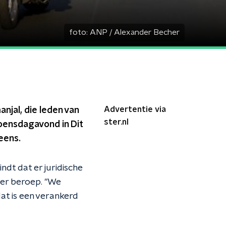
foto:
ANP / Alexander Becher
Advertentie via
njal, die leden van
ster.nl
woensdagavond in Dit
eens.
dt dat er juridische
er beroep. "We
dat is een verankerd