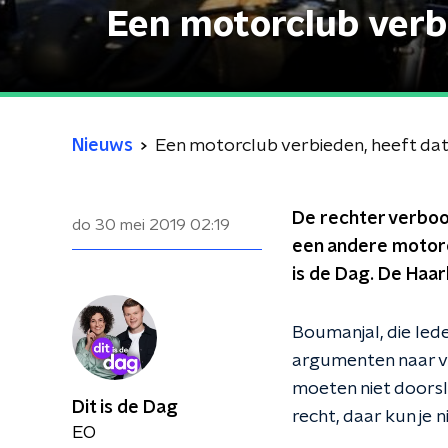
Een motorclub verb
Nieuws
Een motorclub verbieden, heeft dat
De rechter verbood
do 30 mei 2019
02:19
een andere motorcl
is de Dag. De Haa
Boumanjal, die led
argumenten naar v
moeten niet doorsla
Dit is de Dag
recht, daar kun je 
EO