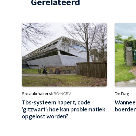
Gerelateerd
Spraakmakers
De Dag
KRO-NCRV
Tbs-systeem hapert, code
Wanneer
'gitzwart': hoe kan problematiek
boerderi
opgelost worden?