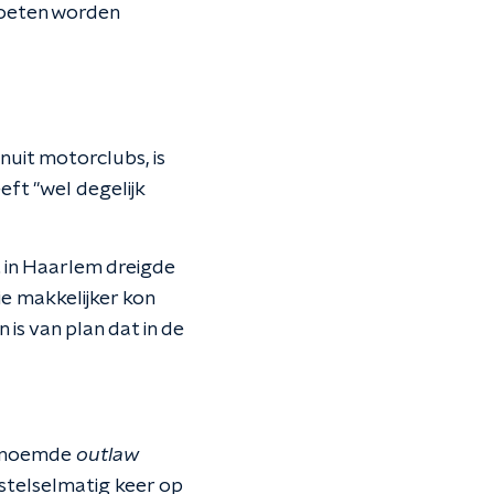
moeten worden
uit motorclubs, is
eft "wel degelijk
 in Haarlem dreigde
ie makkelijker kon
is van plan dat in de
ogenoemde
outlaw
s stelselmatig keer op