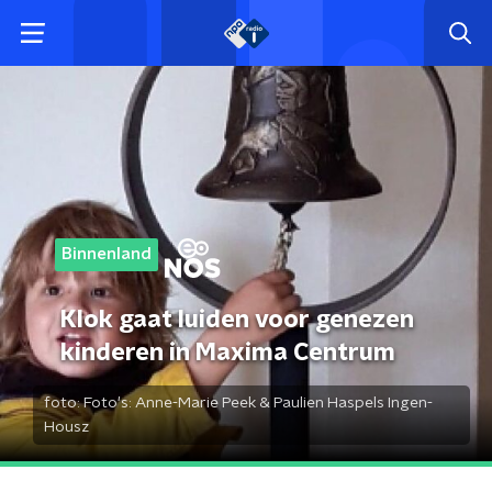
Binnenland
Klok gaat luiden voor genezen
kinderen in Maxima Centrum
foto:
Foto's: Anne-Marie Peek & Paulien Haspels Ingen-
Housz