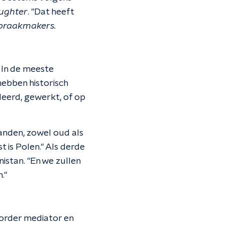
ughter
. "Dat heeft
praakmakers.
. In de meeste
hebben historisch
udeerd, gewerkt, of op
anden, zowel oud als
t is Polen." Als derde
nistan. "En we zullen
."
border mediator en