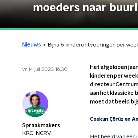
moeders naar buur
Nieuws
Bijna 6 kinderontvoeringen per we
Het afgelopen jaar
vr 14 juli 2023
16:30
kinderen per week.
directeur Centrum
aan het klassieke 
moet dat beeld bijs
Coşkun Çörüz en An
Spraakmakers
KRO-NCRV
Het beeld van een i