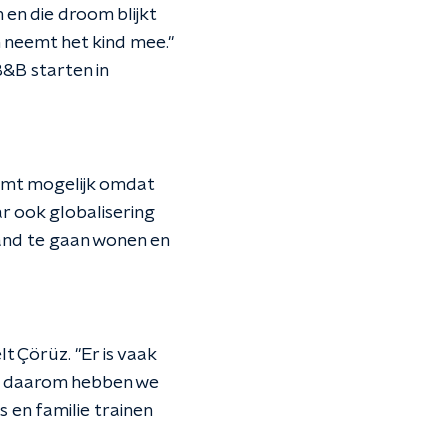
en die droom blijkt
n neemt het kind mee."
&B starten in
komt mogelijk omdat
 ook globalisering
land te gaan wonen en
t Çörüz. "Er is vaak
 en daarom hebben we
 en familie trainen