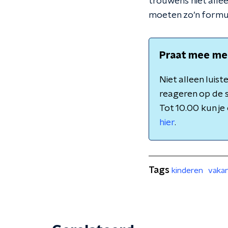
trouwens niet alle
moeten zo’n formuli
Praat mee me
Niet alleen luis
reageren op de st
Tot 10.00 kun j
hier
.
Tags
kinderen
vakan