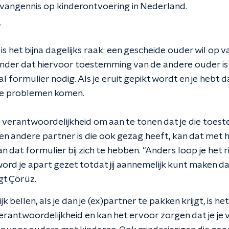
gevangennis op kinderontvoering in Nederland.
'
s het bijna dagelijks raak: een gescheide ouder wil op 
onder dat hiervoor toestemming van de andere ouder is
l formulier nodig. Als je eruit gepikt wordt en je hebt d
 de problemen komen.
e verantwoordelijkheid om aan te tonen dat je die toes
en andere partner is die ook gezag heeft, kan dat met he
 dat formulier bij zich te hebben. "Anders loop je het risi
ord je apart gezet totdat jij aannemelijk kunt maken d
gt Çörüz.
jk bellen, als je dan je (ex)partner te pakken krijgt, is he
verantwoordelijkheid en kan het ervoor zorgen dat je je v