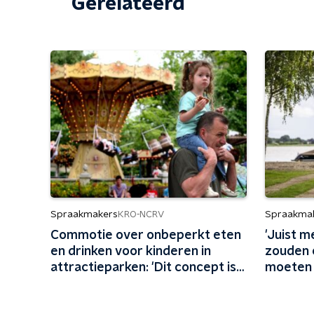
Gerelateerd
Spraakmakers
Spraakma
KRO-NCRV
Commotie over onbeperkt eten
'Juist 
en drinken voor kinderen in
zouden 
attractieparken: 'Dit concept is
moeten 
schadelijk'