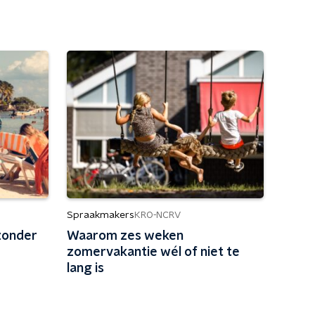
Spraakmakers
KRO-NCRV
zonder
Waarom zes weken
zomervakantie wél of niet te
lang is