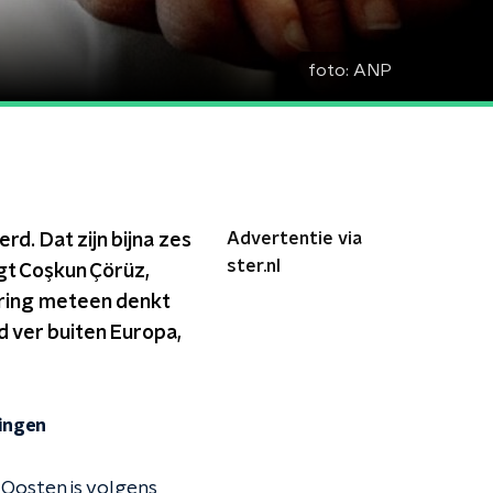
foto:
ANP
Advertentie via
d. Dat zijn bijna zes
ster.nl
egt Coşkun Çörüz,
ering meteen denkt
d ver buiten Europa,
ringen
 Oosten is volgens