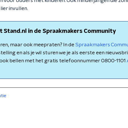
en voor ouders met kinderen. Ook minderjarigen die zon
er invullen.
t Stand.nl in de Spraakmakers Community
teren, maar ook meepraten? In de
Spraakmakers Commu
elling en als je wil sturen we je als eerste een nieuwsbri
e ook bellen met het gratis telefoonnummer 0800-1101
tie