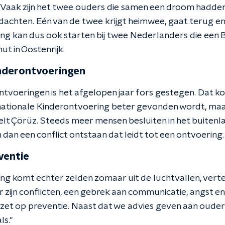
 "Vaak zijn het twee ouders die samen een droom hadden 
 dachten. Eén van de twee krijgt heimwee, gaat terug e
ng kan dus ook starten bij twee Nederlanders die een B
hut in Oostenrijk.
nderontvoeringen
ntvoeringen is het afgelopen jaar fors gestegen. Dat 
ationale Kinderontvoering beter gevonden wordt, maar
rtelt Çörüz. Steeds meer mensen besluiten in het buiten
dan een conflict ontstaan dat leidt tot een ontvoering.
ventie
g komt echter zelden zomaar uit de luchtvallen, vertel
er zijn conflicten, een gebrek aan communicatie, angst
et op preventie. Naast dat we advies geven aan ouders
ls."