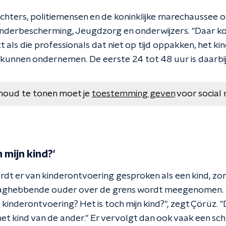
echters, politiemensen en de koninklijke marechaussee 
nderbescherming, Jeugdzorg en onderwijzers. "Daar ko
als die professionals dat niet op tijd oppakken, het ki
 kunnen ondernemen. De eerste 24 tot 48 uur is daarbij 
houd te tonen moet je
toestemming geven
voor social 
 mijn kind?'
ordt er van kinderontvoering gesproken als een kind, 
aghebbende ouder over de grens wordt meegenomen. 
nderontvoering? Het is toch mijn kind?", zegt Çörüz. "D
et kind van de ander." Er vervolgt dan ook vaak een schri