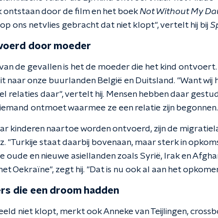
k ontstaan door de film en het boek
Not Without My Da
p ons netvlies gebracht dat niet klopt", vertelt hij bij
S
voerd door moeder
 van de gevallen is het de moeder die het kind ontvoert
it naar onze buurlanden België en Duitsland. "Want wij 
el relaties daar", vertelt hij. Mensen hebben daar gest
iemand ontmoet waarmee ze een relatie zijn begonnen.
r kinderen naartoe worden ontvoerd, zijn de migratiel
z. "Turkije staat daarbij bovenaan, maar sterk in opkoms
 de oude en nieuwe asiellanden zoals Syrië, Irak en Afgha
et Oekraïne", zegt hij. "Dat is nu ook al aan het opkomen
rs die een droom hadden
eeld niet klopt, merkt ook Anneke van Teijlingen, cross