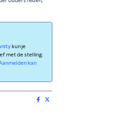
der ouders reizen,
nity
kun je
ef met de stelling.
Aanmelden kan