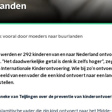
landen
ek: vooral door moeders naar buurlanden
 werden er 292 kinderen van en naar Nederland ontvoer
 "Het daadwerkelijke getal is denk ik zelfs hoger", z
 Internationale Kinderontvoering. Wie bij zo’n ontvo
beeld van een vader die een kind ontvoert naar een lan
tellen.
neke van Teijlingen over de preventie van kinderontvoe
slamitische vader die zijn kind ontvoert naar het Midde-