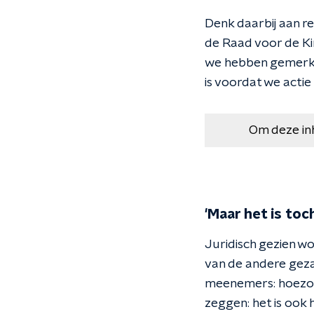
Denk daarbij aan r
de Raad voor de Ki
we hebben gemerkt 
is voordat we actie
Om deze in
'Maar het is toch
Juridisch gezien w
van de andere gez
meenemers: hoezo ki
zeggen: het is ook h