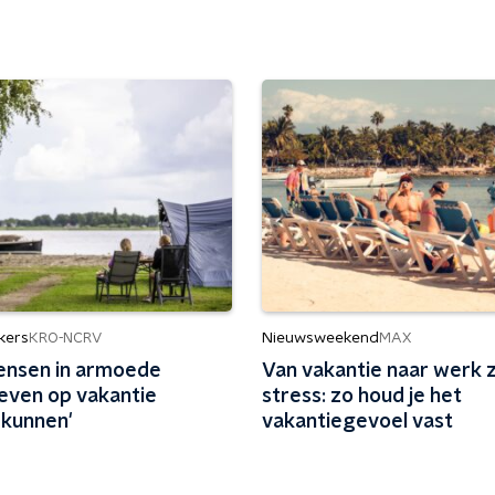
kers
Nieuwsweekend
KRO-NCRV
MAX
mensen in armoede
Van vakantie naar werk 
even op vakantie
stress: zo houd je het
kunnen'
vakantiegevoel vast