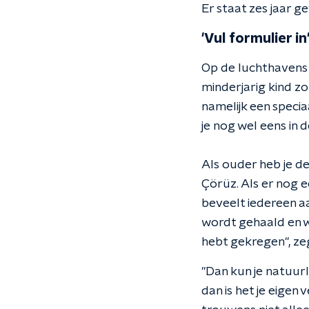
Er staat zes jaar 
'Vul formulier in
Op de luchthavens i
minderjarig kind z
namelijk een speciaa
je nog wel eens in
Als ouder heb je d
Çörüz. Als er nog e
beveelt iedereen aan
wordt gehaald en w
hebt gekregen", ze
"Dan kun je natuurli
dan is het je eigen 