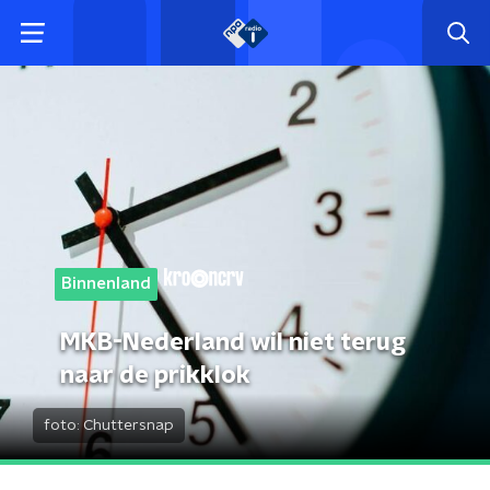
Binnenland
MKB-Nederland wil niet terug
naar de prikklok
foto:
Chuttersnap