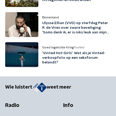
hittegolven en bosbranden'
Binnenland
Ulysse Ellian (VVD) op sterfdag Peter
R. de Vries over zware beveiliging:
'Soms denk ik, er is niks leuk aan mijn
leven'
Goed Ingelichte Kring
PowNed
'Vinted Hot Girls': Wat als je Vinted-
verkoopfoto op een seksforum
belandt?
Wie luistert
weet meer
Radio
Info