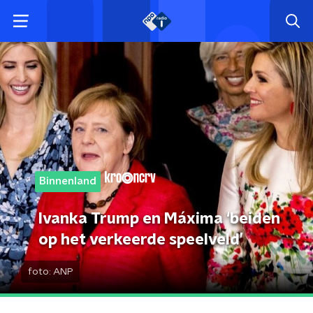
Binnenland
Ivanka Trump en Máxima ‘beiden
op het verkeerde speelveld’
foto:
ANP