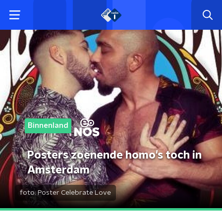
Binnenland
Posters zoenende homo's toch in
Amsterdam
foto:
Poster Celebrate Love