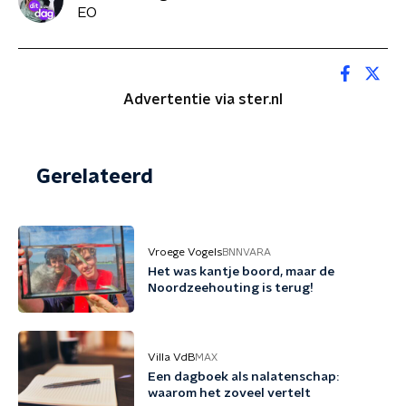
EO
Advertentie via ster.nl
Gerelateerd
Vroege Vogels
BNNVARA
Het was kantje boord, maar de
Noordzeehouting is terug!
Villa VdB
MAX
Een dagboek als nalatenschap:
waarom het zoveel vertelt