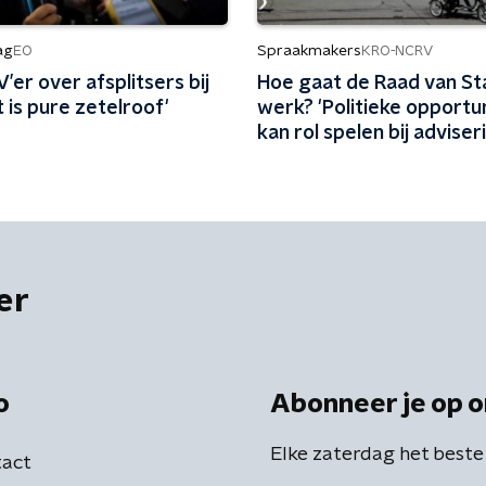
ag
Spraakmakers
EO
KRO-NCRV
er over afsplitsers bij
Hoe gaat de Raad van St
t is pure zetelroof'
werk? 'Politieke opportun
kan rol spelen bij adviser
er
o
Abonneer je op o
Elke zaterdag het beste
act