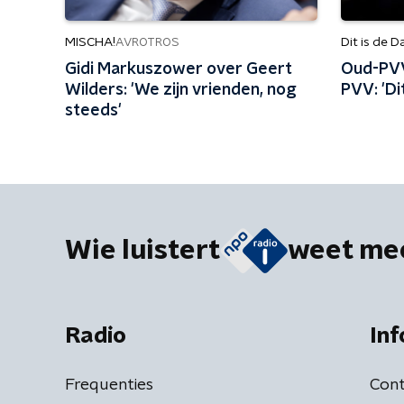
MISCHA!
Dit is de D
AVROTROS
Gidi Markuszower over Geert
Oud-PVV’
Wilders: 'We zijn vrienden, nog
PVV: 'Di
steeds'
Wie luistert
weet me
Radio
Inf
Frequenties
Cont