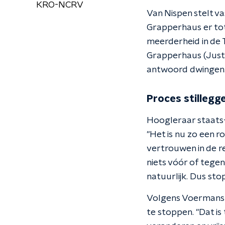
KRO-NCRV
Van Nispen stelt v
Grapperhaus er tot 
meerderheid in de 
Grapperhaus (Justiti
antwoord dwingen. 
Proces stillegg
Hoogleraar staats-
"Het is nu zo een 
vertrouwen in de r
niets vóór of tegen
natuurlijk. Dus st
Volgens Voermans 
te stoppen. "Dat is