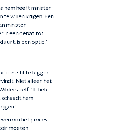
ns hem heeft minister
te willen krijgen. Een
n minister
er in een debat tot
urt, is een optie."
oces stil te leggen.
indt. Niet alleen het
lders zelf. "Ik heb
et schaadt hem
ijgen."
even om het proces
itoir moeten