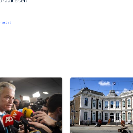
praak eisen."
recht