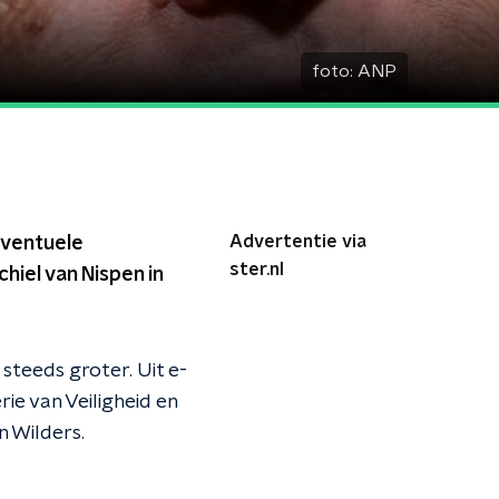
foto:
ANP
Advertentie via
eventuele
ster.nl
hiel van Nispen in
steeds groter. Uit e-
ie van Veiligheid en
n Wilders.