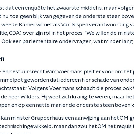
ast dat een enquête het zwaarste middel is, maar volge
nu toe geen blijk van gegeven de onderste steen boven 
Tweede Kamer wil net als Van Nispen verantwoording va
e, CDA) over zijn rol in het proces. "We willen de minist
Ook een parlementaire ondervragen, wat minder lang du
en
 en bestuursrecht Wim Voermans pleit er voor om het pr
rommelpot geworden dat iedereen hier schade van onderv
echtsstaat." Volgens Voermans schaadt die proces ook Wi
 de heer Wilders. Hij weet zich kranig te weren, maar h
oppen en op een nette manier de onderste steen boven kr
kan minister Grapperhaus een aanwijzing aan het OM g
 technisch ingewikkeld, maar dan zou het OM het requis