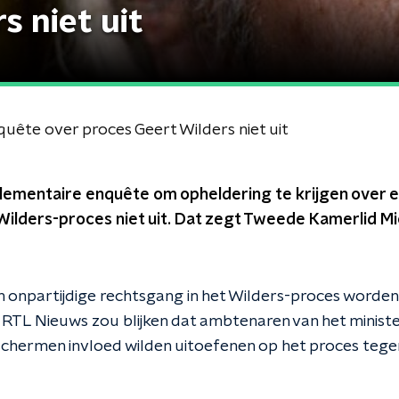
s niet uit
uête over proces Geert Wilders niet uit
arlementaire enquête om opheldering te krijgen over 
 Wilders-proces niet uit. Dat zegt Tweede Kamerlid Mic
n onpartijdige rechtsgang in het Wilders-proces worden 
 RTL Nieuws zou blijken dat ambtenaren van het minister
 schermen invloed wilden uitoefenen op het proces tege