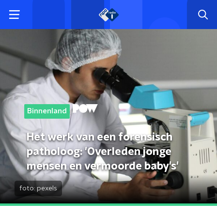
Binnenland
Het werk van een forensisch
patholoog: 'Overleden jonge
mensen en vermoorde baby's'
foto:
pexels