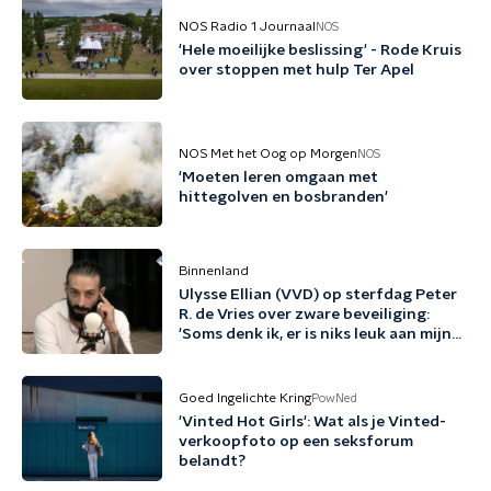
NOS Radio 1 Journaal
NOS
'Hele moeilijke beslissing' - Rode Kruis
over stoppen met hulp Ter Apel
NOS Met het Oog op Morgen
NOS
'Moeten leren omgaan met
hittegolven en bosbranden'
Binnenland
Ulysse Ellian (VVD) op sterfdag Peter
R. de Vries over zware beveiliging:
'Soms denk ik, er is niks leuk aan mijn
leven'
Goed Ingelichte Kring
PowNed
'Vinted Hot Girls': Wat als je Vinted-
verkoopfoto op een seksforum
belandt?