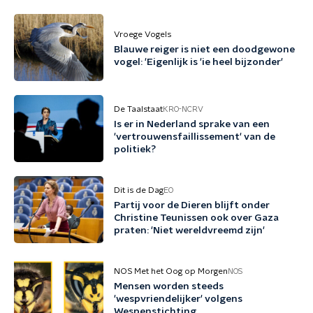
Vroege Vogels
Blauwe reiger is niet een doodgewone
vogel: 'Eigenlijk is 'ie heel bijzonder'
De Taalstaat
KRO-NCRV
Is er in Nederland sprake van een
'vertrouwensfaillissement' van de
politiek?
Dit is de Dag
EO
Partij voor de Dieren blijft onder
Christine Teunissen ook over Gaza
praten: 'Niet wereldvreemd zijn'
NOS Met het Oog op Morgen
NOS
Mensen worden steeds
'wespvriendelijker' volgens
Wespenstichting