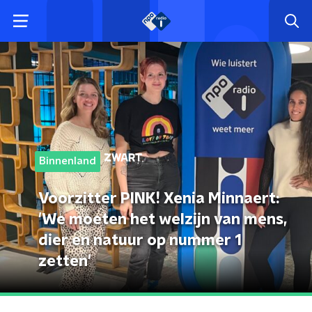
Binnenland
Voorzitter PINK! Xenia Minnaert:
'We moeten het welzijn van mens,
dier en natuur op nummer 1
zetten'