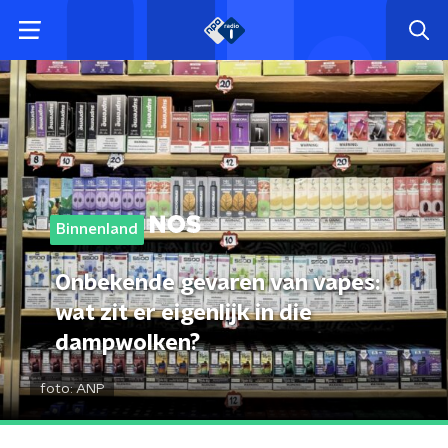
Binnenland
Onbekende gevaren van vapes:
wat zit er eigenlijk in die
dampwolken?
foto:
ANP