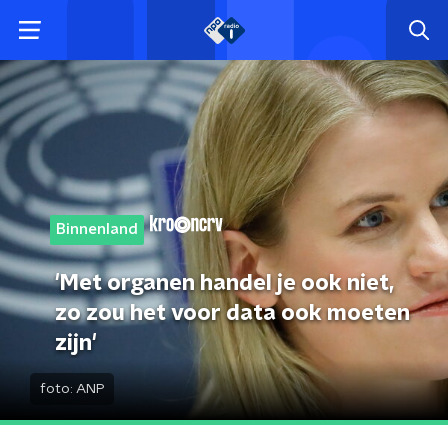
Binnenland
'Met organen handel je ook niet,
zo zou het voor data ook moeten
zijn'
foto:
ANP