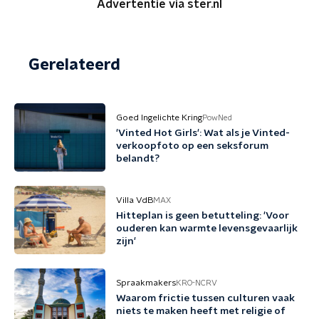
Advertentie via ster.nl
Gerelateerd
Goed Ingelichte Kring
PowNed
'Vinted Hot Girls': Wat als je Vinted-
verkoopfoto op een seksforum
belandt?
Villa VdB
MAX
Hitteplan is geen betutteling: 'Voor
ouderen kan warmte levensgevaarlijk
zijn'
Spraakmakers
KRO-NCRV
Waarom frictie tussen culturen vaak
niets te maken heeft met religie of