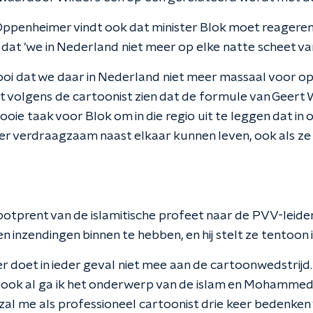
ppenheimer vindt ook dat minister Blok moet reageren
at 'we in Nederland niet meer op elke natte scheet van
mooi dat we daar in Nederland niet meer massaal voor o
t volgens de cartoonist zien dat de formule van Geert W
 mooie taak voor Blok om in die regio uit te leggen dat i
er verdraagzaam naast elkaar kunnen leven, ook als ze
potprent van de islamitische profeet naar de PVV-leider
 inzendingen binnen te hebben, en hij stelt ze tentoon i
doet in ieder geval niet mee aan de cartoonwedstrijd. 
ook al ga ik het onderwerp van de islam en Mohammed, a
 zal me als professioneel cartoonist drie keer bedenken