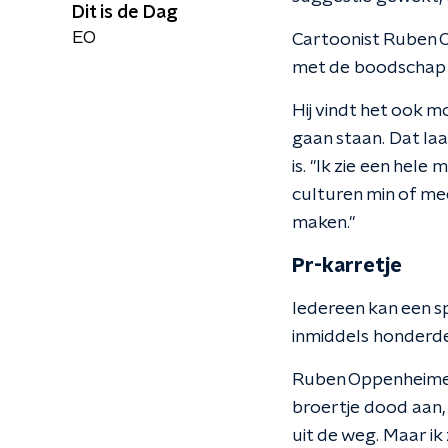
Dit is de Dag
EO
Cartoonist Ruben O
met de boodschap d
Hij vindt het ook 
gaan staan. Dat laa
is. "Ik zie een hele
culturen min of me
maken."
Pr-karretje
Iedereen kan een s
inmiddels honderden
Ruben Oppenheimer 
broertje dood aan, 
uit de weg. Maar ik