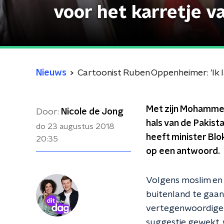
voor het karretje v
Nieuws
Cartoonist Ruben Oppenheimer: 'Ik l
Met zijn Mohammed
Door:
Nicole de Jong
hals van de Pakist
do 23 augustus 2018
heeft minister Bl
20:35
op een antwoord.
Volgens moslim en 
buitenland te gaan
vertegenwoordiger 
suggestie gewekt, 