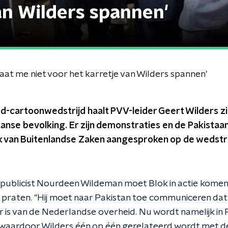
an Wilders spannen'
aat me niet voor het karretje van Wilders spannen'
-cartoonwedstrijd haalt PVV-leider Geert Wilders z
aanse bevolking. Er zijn demonstraties en de Pakist
ok van Buitenlandse Zaken aangesproken op de wedstri
publicist Nourdeen Wildeman moet Blok in actie kome
 praten. "Hij moet naar Pakistan toe communiceren dat
is van de Nederlandse overheid. Nu wordt namelijk in P
waardoor Wilders één op één gerelateerd wordt met de