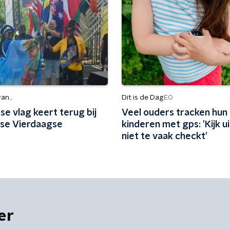
n...
Dit is de Dag
EO
e vlag keert terug bij
Veel ouders tracken hun
se Vierdaagse
kinderen met gps: 'Kijk ui
niet te vaak checkt'
er