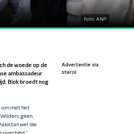
foto:
ANP
Advertentie via
ich de woede op de
ster.nl
aanse ambassadeur
jd. Blok broedt nog
n om met het
 Wilders geen
akistan wel die
 overheid."