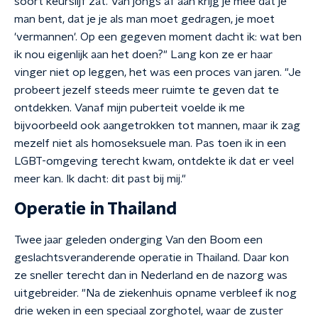
soort keurslijf zat. Van jongs af aan krijg je mee dat je
man bent, dat je je als man moet gedragen, je moet
'vermannen'. Op een gegeven moment dacht ik: wat ben
ik nou eigenlijk aan het doen?" Lang kon ze er haar
vinger niet op leggen, het was een proces van jaren. "Je
probeert jezelf steeds meer ruimte te geven dat te
ontdekken. Vanaf mijn puberteit voelde ik me
bijvoorbeeld ook aangetrokken tot mannen, maar ik zag
mezelf niet als homoseksuele man. Pas toen ik in een
LGBT-omgeving terecht kwam, ontdekte ik dat er veel
meer kan. Ik dacht: dit past bij mij."
Operatie in Thailand
Twee jaar geleden onderging Van den Boom een
geslachtsveranderende operatie in Thailand. Daar kon
ze sneller terecht dan in Nederland en de nazorg was
uitgebreider. "Na de ziekenhuis opname verbleef ik nog
drie weken in een speciaal zorghotel, waar de zuster