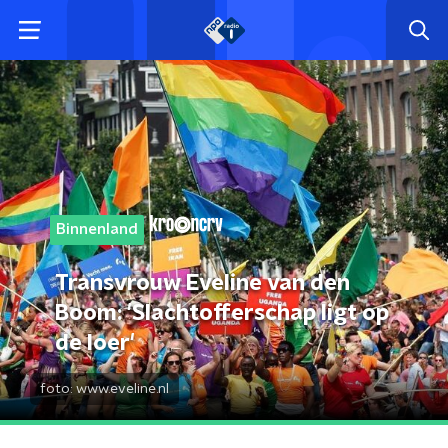
Binnenland
Transvrouw Eveline van den
Boom: 'Slachtofferschap ligt op
de loer'
foto:
www.eveline.nl