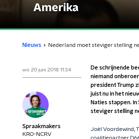
Amerika
Nieuws
Nederland moet steviger stelling 
De schrijnende be
wo 20 juni 2018
11:34
niemand onberoerd.
president Trump z
juist nu in het ni
Naties stappen. In
steviger stelling
Spraakmakers
Joël Voordewind, T
KRO-NCRV
coalitiepartner D