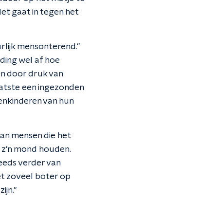
et gaat in tegen het
urlijk mensonterend."
nding wel af hoe
men door druk van
atste een ingezonden
tenkinderen van hun
an mensen die het
 z'n mond houden.
eeds verder van
et zoveel boter op
ijn."