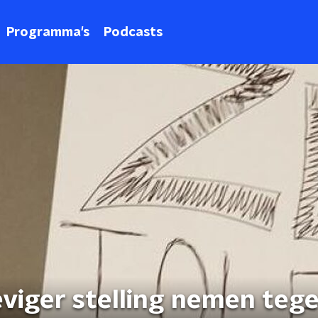
Programma's
Podcasts
viger stelling nemen teg