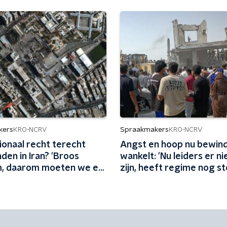
kers
Spraakmakers
KRO-NCRV
KRO-NCRV
ionaal recht terecht
Angst en hoop nu bewind
en in Iran? 'Broos
wankelt: 'Nu leiders er n
, daarom moeten we er
zijn, heeft regime nog s
 zijn'
macht'