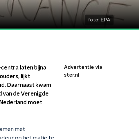
foto:
EPA
Advertentie via
centra laten bijna
ster.nl
uders, lijkt
and. Daarnaast kwam
ad van de Verenigde
: Nederland moet
 samen met
deur op het matje te