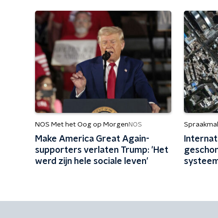
NOS Met het Oog op Morgen
Spraakma
NOS
Make America Great Again-
Internat
supporters verlaten Trump: 'Het
geschond
werd zijn hele sociale leven'
systeem
zuinig op