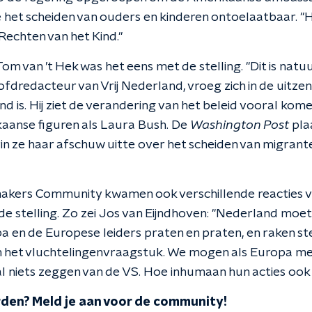
 het scheiden van ouders en kinderen ontoelaatbaar. "H
Rechten van het Kind."
 van ’t Hek was het eens met de stelling. "Dit is natu
fdredacteur van Vrij Nederland, vroeg zich in de uitze
nd is. Hij ziet de verandering van het beleid vooral ko
aanse figuren als Laura Bush. De
Washington Post
pla
rin ze haar afschuw uitte over het scheiden van migran
makers
Community kwamen ook verschillende reacties v
e stelling. Zo zei
Jos van Eijndhoven: "Nederland moet
a en de Europese leiders praten en praten, en raken st
in het vluchtelingenvraagstuk. We mogen als Europa m
 niets zeggen van de VS. Hoe inhumaan hun acties ook z
en? Meld je aan voor de community!