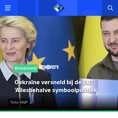
Binnenland
Oekraïne versneld bij de EU?
‘Allesbehalve symboolpolitiek’
foto:
ANP